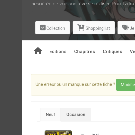
inespérée de voir son rêve se réaliser. Pour Izuk
Collection
Shopping list
Je
Editions
Chapitres
Critiques
Vi
Une erreur ou un manque sur cette fiche ?
Modifie
Neuf
Occasion