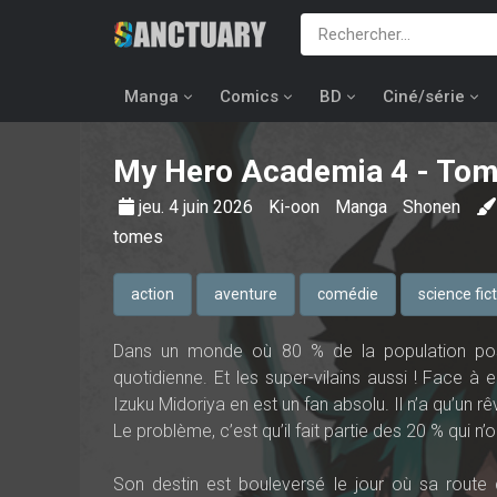
Manga
Comics
BD
Ciné/série
My Hero Academia
4 - Tom
jeu. 4 juin 2026
Ki-oon
Manga
Shonen
tomes
action
aventure
comédie
science fic
Dans un monde où 80 % de la population possè
quotidienne. Et les super-vilains aussi ! Face à e
Izuku Midoriya en est un fan absolu. Il n’a qu’un r
Le problème, c’est qu’il fait partie des 20 % qui n
Son destin est bouleversé le jour où sa route c