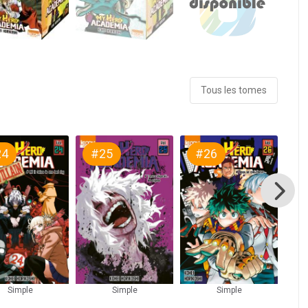
Tous les tomes
24
#25
#26
#
Simple
Simple
Simple