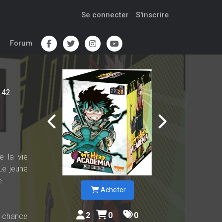
Se connecter
S'inscrire
Forum
42
e la vie
 Le jeune
e.
Acheter
2
0
0
e chance