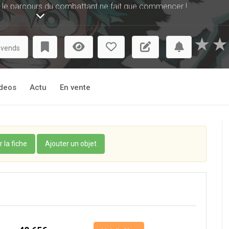
u, le parcours du combattant ne fait que commencer !
★
★
 vends
deos
Actu
En vente
r la fiche
Ajouter un objet