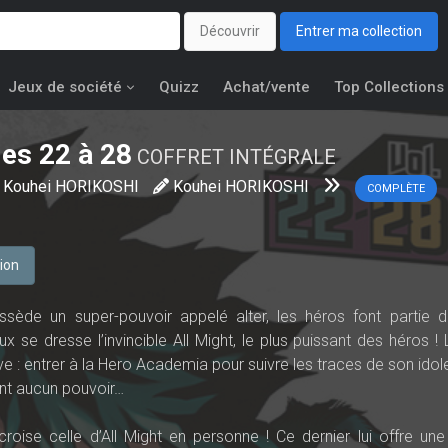
Découvrir
Entrer ma collection
Jeux de société
Quizz
Achat/vente
Top Collections
es 22 à 28
COFFRET INTÉGRALE
Kouhei HORIKOSHI
Kouhei HORIKOSHI
COMPLÈTE
tion
de un super-pouvoir appelé alter, les héros font partie d
ux se dresse l’invincible All Might, le plus puissant des héros !
êve : entrer à la Hero Academia pour suivre les traces de son idol
’ont aucun pouvoir…
roise celle d’All Might en personne ! Ce dernier lui offre un