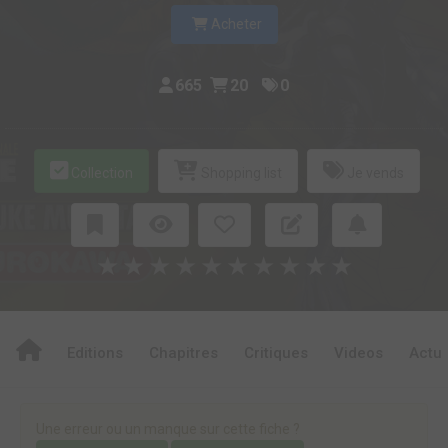
Acheter
665
20
0
Collection
Shopping list
Je vends
★
★
★
★
★
★
★
★
★
★
Editions
Chapitres
Critiques
Videos
Actu
Une erreur ou un manque sur cette fiche ?