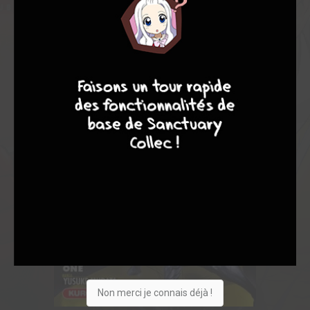
8
9
8
7
Non merci je connais déjà !