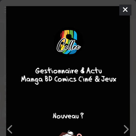
One-Punch Man
34
SIMPLE
jeu. 11 juin 2026
Kurokawa
Manga
Seinen
Yusuke MURATA
ONE
35
tomes
EN COURS
fantastique
action
Saitama est un jeune homme sans emploi et sans réelle
perspective d'avenir, jusqu'au jour ou il décide de prendre sa vie
en main. Son nouvel objectif : devenir un super-héros. Il
s'entraîne alors sans relâche pendant trois ans et devient si
puissant qu'il est capable d'éliminer ses adversaires d'un seul
coup de poing. On le surnomme désormais One-Punch Man.
Mais rapidement, l'euphorie du succès cède place à l'ennui, car
lorsqu'on est si fort, les victoires perdent de leur saveur...