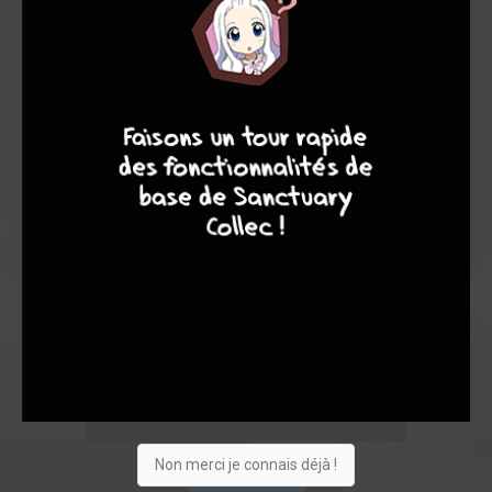
8
7
8
7
Non merci je connais déjà !
Acheter