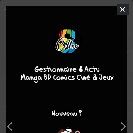
Planetes
1
DELUXE
mer. 8 juin 2011
Panini manga
Manga
Seinen
Makoto YUKIMURA
Makoto YUKIMURA
4
tomes
COMPLÈTE
drame
science fiction
Tranche de vie
Hachimaki est récupérateur de débris spatiaux. Pas tout à fait
ce dont il avait rêvé… Il n’a qu’un but dans la vie : embarquer sur
l’un des navires explorateurs de Jupiter. Mais l’espace n’est pas
toujours le monde idyllique que l’on imagine… Makoto Yukimura
nous fait partager sa passion et sa connaissance de l’espace à
travers le parcours initiatique de trois personnages partis pour
un monde inconnu, où il est souvent difficile pour l’homme de
trouver sa place.