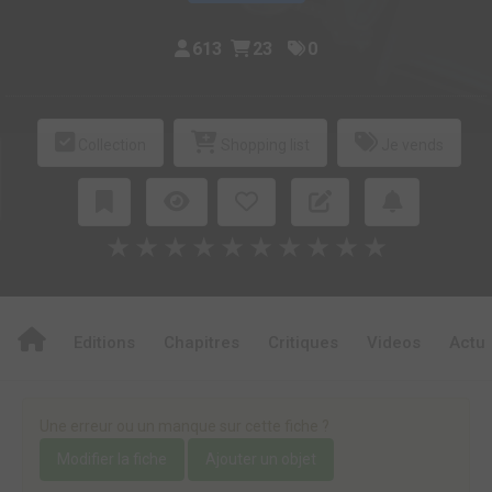
613
23
0
Collection
Shopping list
Je vends
★
★
★
★
★
★
★
★
★
★
Editions
Chapitres
Critiques
Videos
Actu
Une erreur ou un manque sur cette fiche ?
Modifier la fiche
Ajouter un objet