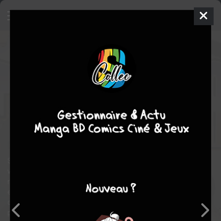
Fairy Tail
23
SIMPLE
mer. 29 févr. 2012
pika
Manga
Shonen
Hiro
MASHIMA
Hiro MASHIMA
63
COMPLÈTE
tomes
fantastique
comédie
aventure
action
Magie
Suite à l’intervention de Carla et Wendy, la reine Chagot révèle la
vérité à son peuple : Extalia est au bord de la destruction et rien
ne peut la sauver ! Mais Carla refuse cette fatalité et rejoint Lucy
et les autres dans leur tentative de contrecarrer les plans du roi
d’Edolas. Il faut l’intervention de Mistgun pour sauver, au moins
provisoirement, le royaume des chats volants. Mais le roi n’a