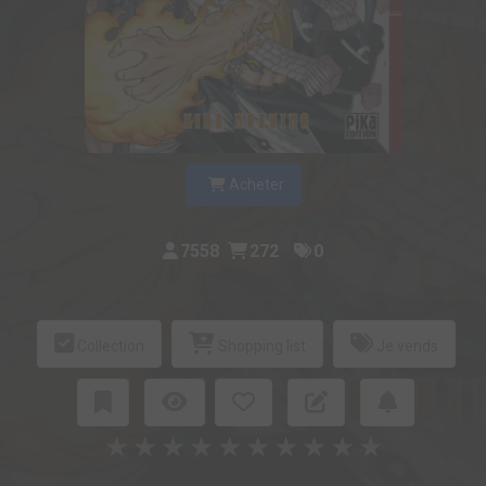
Acheter
7558
272
0
Collection
Shopping list
Je vends
★
★
★
★
★
★
★
★
★
★