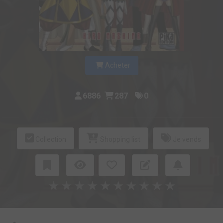
Acheter
6886
287
0
Collection
Shopping list
Je vends
★
★
★
★
★
★
★
★
★
★