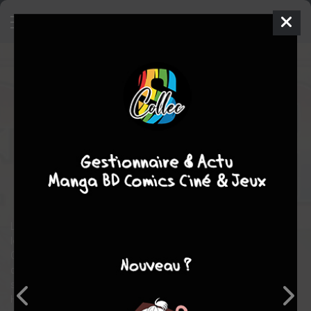
Fairy Tail
26
SIMPLE
mer. 5 sept. 2012
pika
Manga
Shonen
Hiro
MASHIMA
Hiro MASHIMA
63
COMPLÈTE
tomes
fantastique
comédie
aventure
action
Magie
L’île sacrée de Fairy Tail devient le théâtre de combats opposant
les membres de Fairy Tail à ceux de la guilde clandestine des
Grimoire Heart. Maître Makarof tente de s’opposer à l’arriver de
ces intrus mais il est terrassé par Hades qui n’est autre que le
second maître de Fairy Tail, son prédécesseur. Les Grimoire
Heart recherchent Zeleph, le légendaire magicien noir dont le