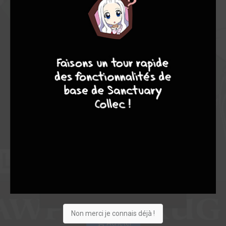
7
9
8
9
Non merci je connais déjà !
Acheter