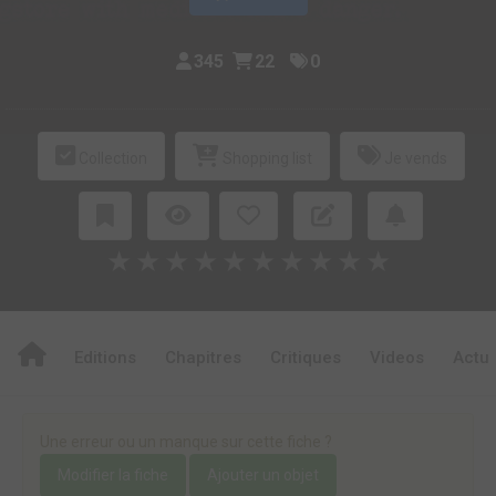
345
22
0
Collection
Shopping list
Je vends
★
★
★
★
★
★
★
★
★
★
Editions
Chapitres
Critiques
Videos
Actu
Une erreur ou un manque sur cette fiche ?
Modifier la fiche
Ajouter un objet