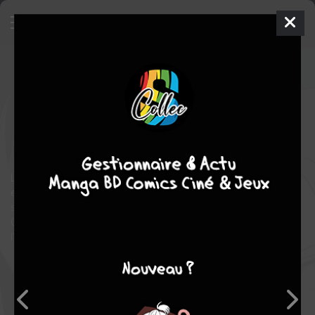
Lawful Drug
2
NOUVELLE EDITION
mer. 21 août 2013
tonkam
Manga
Shojo
CLAMP
CLAMP
3
tomes
COMPLÈTE
policier
fantastique
action
Le passé se dévoile et chaque mission de nos deux héros nous
en apprend plus sur leurs secrets : Kazahaya aimerait revoir sa
soeur Kei et Rikuo est à la recherche d’une jeune fille, Tsukiko.
Quand à Kakei et Saiga, ils se montrent de plus en plus tendres
l’un envers l’autre