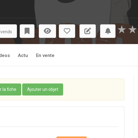
★
★
 vends
deos
Actu
En vente
r la fiche
Ajouter un objet