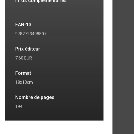
Infos complémentaires
EAN-13
9782723498807
Prix éditeur
7,60 EUR
Format
18x13cm
Nombre de pages
194
7
8