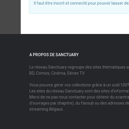
Il faut être inscrit et connecté pour pouvoir laisser
A PROPOS DE SANCTUARY
Le réseau Sanctuary regroupe des sites thématiques 
BD, Comics, Cinéma, Séries TV.
Vous pouvez gérer vos collections grâce à un outil 100%
Les sites du réseau Sanctuary sont des sites d'informati
Merci de ne pas nous contacter pour obtenir du scantr
d'ouvrages par chapitre), du fansub ou des adresses de
streaming illégaux.