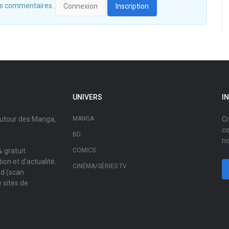
 des commentaires.
Connexion
Inscription
UNIVERS
I
autour des Manga,
MANGA
Cr
co
BD
no
 gratuit.
COMICS
on et d'actualité.
CINÉMA/SÉRIES TV
ad (scan
 sites de