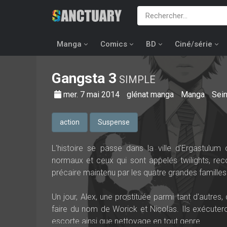
Manga
Comics
BD
Ciné/série
Gangsta
3
SIMPLE
mer. 7 mai 2014
glénat manga
Manga
Sei
action
Suspense
L'histoire se passe dans la ville d'Ergastulum
normaux et ceux qui sont appelés twilights, rec
précaire maintenu par les quatre grandes familles
Un jour, Alex, une prostituée parmi tant d'autre
faire du nom de Worick et Nicolas. Ils exécuteront
escorte ainsi que nettoyage en tout genre...