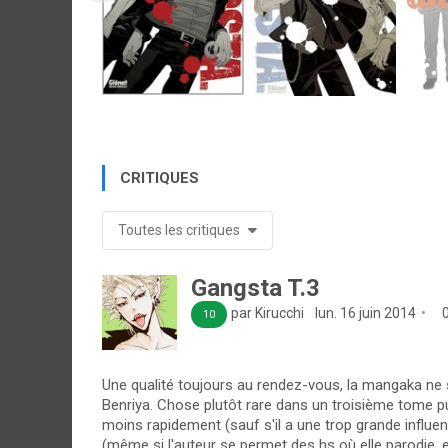
CRITIQUES
Toutes les critiques
Gangsta T.3
par Kirucchi
lun. 16 juin 2014
0
10
Une qualité toujours au rendez-vous, la mangaka ne s
Benriya. Chose plutôt rare dans un troisième tome 
moins rapidement (sauf s'il a une trop grande influen
(même si l'auteur se permet des hs où elle parodie, 