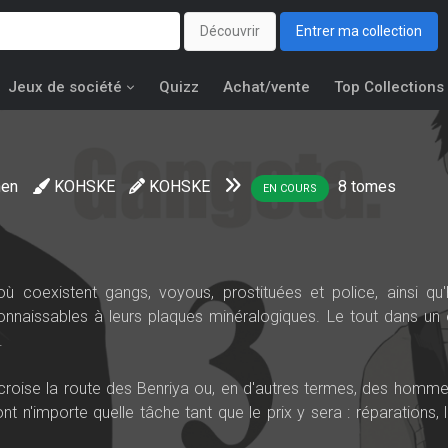
Découvrir
Entrer ma collection
Jeux de société
Quizz
Achat/vente
Top Collections
nen
KOHSKE
KOHSKE
8
tomes
EN COURS
 où coexistent gangs, voyous, prostituées et police, ainsi qu
onnaissables à leurs plaques minéralogiques. Le tout dans un é
.
s, croise la route des Benriya ou, en d'autres termes, des homme
 n'importe quelle tâche tant que le prix y sera : réparations, l