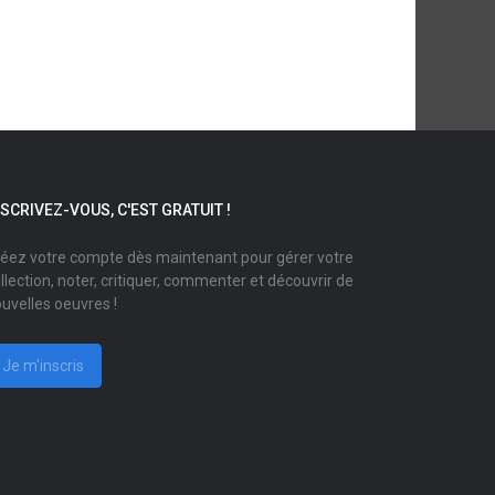
NSCRIVEZ-VOUS, C'EST GRATUIT !
éez votre compte dès maintenant pour gérer votre
llection, noter, critiquer, commenter et découvrir de
uvelles oeuvres !
Je m'inscris