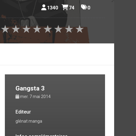
1340
74
0
★
★
★
★
★
★
★
★
Gangsta 3
mer. 7 mai 2014
Editeur
glénat manga