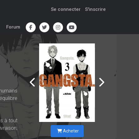
Se connecter
S'inscrire
Forum
'humains
quilibre
s à tout
ivraison,
Acheter