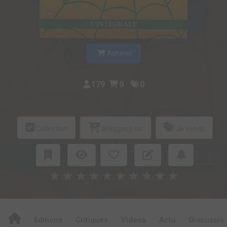
Acheter
179
9
0
Collection
Shopping list
Je vends
★
★
★
★
★
★
★
★
★
★
Editions
Critiques
Videos
Actu
Discussio