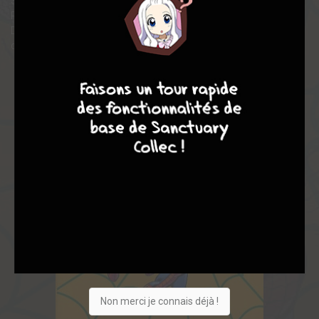
Spider-Man (vol. 1) parus en 1970 et réalisés par Stan Lee, John
Romita Sr, John Buscema et Gil Kane.
Découvrez également les portraits des plus célèbres ennemis
du Tisseur ainsi que toutes les couvertures originales.
9
8
9
8
Non merci je connais déjà !