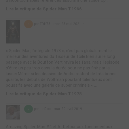
d’incontournables références assurant une solide op...
Lire la critique de Spider-Man T.1966
par TDH75
mar. 25 mai 2021
5
« Spider-Man, l’intégrale 1978 », n’est pas globalement le
meilleur des aventures du Tisseur de Toile.Bien sur le long
passage avec le Bouffon Vert ravira les fans, mais l’épisode
s’étire un peu trop dans la durée pour ne pas finir par la
lasser.Même si les dessins de Andru restent de très bonne
qualité, les débuts de Wolfman pourtant talentueux sont
poussifs avec une galerie de super criminels « ...
Lire la critique de Spider-Man T.1978
par Le Doc
mar. 30 avril 2019
7
Amazing Spider-Man #4 et 5 : Retour aux fondamentaux