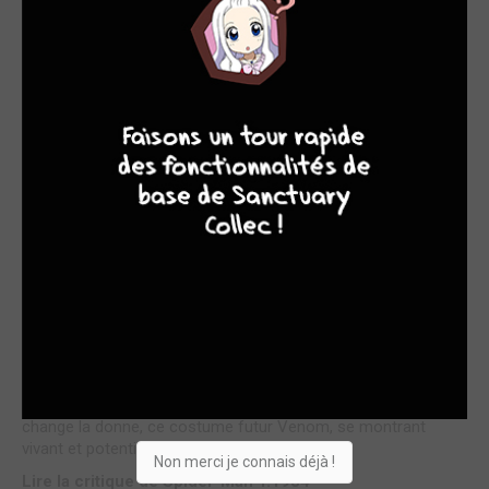
meilleure année pour Spider-man avec ce choc devenu
mythique contre le Fléau, ou quand la ruse, l'adresse et une
détermination acharnée finissent par venir à bout de la force
pure.Sans atteindre ce sommet, les parties avec la jeune
4
9
7
6
Captain Marvel en plein désarroi puis des super- criminels
plus aguerris commeMister Hyde/Cobra/Feu follet sont...
Lire la critique de Spider-Man T.1982
par TDH75
sam. 1 avril 2023
7
« Spider-man, l'intégrale 1984 » n'est pas la pire époque pour
Spider-man.Certes, Stern et De Falco tirent sur la corde en
surexploitant le Super Bouffon, remake « modernisé » du plus
ancien adversaire de Spider-man, mais le brusque apparition
de ce nouveau costume noir issue d'une aventure parallèle
change la donne, ce costume futur Venom, se montrant
vivant et potentiellement agressif après avoi...
Non merci je connais déjà !
Lire la critique de Spider-Man T.1984