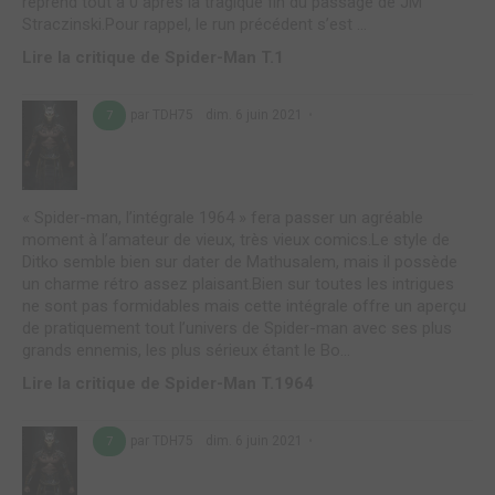
reprend tout à 0 après la tragique fin du passage de JM
Straczinski.Pour rappel, le run précédent s’est ...
Lire la critique de Spider-Man T.1
par TDH75
dim. 6 juin 2021
7
« Spider-man, l’intégrale 1964 » fera passer un agréable
moment à l’amateur de vieux, très vieux comics.Le style de
Ditko semble bien sur dater de Mathusalem, mais il possède
un charme rétro assez plaisant.Bien sur toutes les intrigues
ne sont pas formidables mais cette intégrale offre un aperçu
de pratiquement tout l’univers de Spider-man avec ses plus
grands ennemis, les plus sérieux étant le Bo...
Lire la critique de Spider-Man T.1964
par TDH75
dim. 6 juin 2021
7