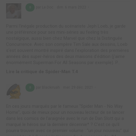
par Le Doc
dim. 6 mars 2022
8
Parmi l'inégale production du scénariste Jeph Loeb, je garde
une préférence pour ses mini-séries au feeling très
nostalgique, aussi bien chez Marvel que chez la Distinguée
Concurrence. Avec son compère Tim Sale aux dessins, Loeb
s'est souvent montré inspiré dans l'exploration des premières
années des super-héros des deux maisons d'édition (j'aime
énormément Superman For All Seasons par exemple). P...
Lire la critique de Spider-Man T.4
par Blackiruah
mer. 29 déc. 2021
8
En ces jours marqués par le fameux “Spider Man - No Way
Home”, quoi de mieux pour un nouveau lecteur de se lancer
dans les comics de l’araignée avec le run de Dan Slott qui a
marqué le héros sur la dernière décennie* ? C’est ce qu’il
pourra trouver avec ce premier volume : “un jour nouveau” qui