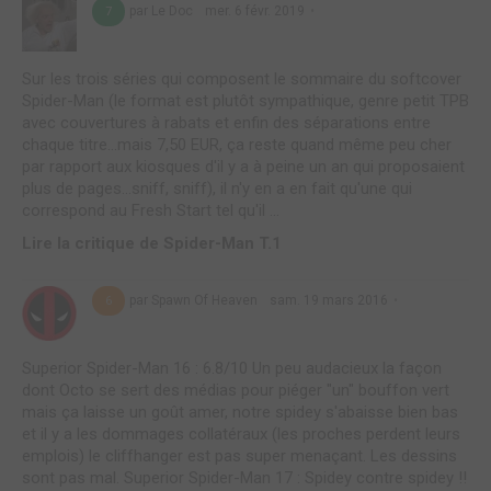
par Le Doc
mer. 6 févr. 2019
7
Sur les trois séries qui composent le sommaire du softcover
Spider-Man (le format est plutôt sympathique, genre petit TPB
avec couvertures à rabats et enfin des séparations entre
chaque titre...mais 7,50 EUR, ça reste quand même peu cher
par rapport aux kiosques d'il y a à peine un an qui proposaient
plus de pages...sniff, sniff), il n'y en a en fait qu'une qui
correspond au Fresh Start tel qu'il ...
Lire la critique de Spider-Man T.1
par Spawn Of Heaven
sam. 19 mars 2016
6
Superior Spider-Man 16 : 6.8/10 Un peu audacieux la façon
dont Octo se sert des médias pour piéger "un" bouffon vert
mais ça laisse un goût amer, notre spidey s'abaisse bien bas
et il y a les dommages collatéraux (les proches perdent leurs
emplois) le cliffhanger est pas super menaçant. Les dessins
sont pas mal. Superior Spider-Man 17 : Spidey contre spidey !!