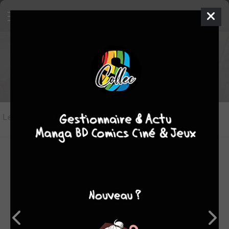
Les critiques de Spider-Man
Les critiques
(21)
Toutes les critiques
par TDH75
jeu. 5 oct. 2023
10
« Spider-man, l'intégrale 1982 » constitue peut-être la