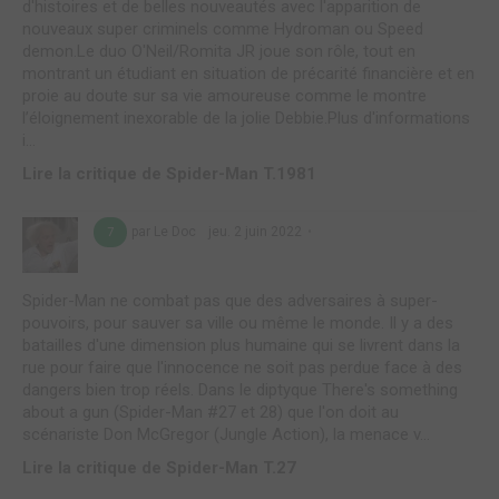
d'histoires et de belles nouveautés avec l'apparition de
nouveaux super criminels comme Hydroman ou Speed
demon.Le duo O'Neil/Romita JR joue son rôle, tout en
montrant un étudiant en situation de précarité financière et en
proie au doute sur sa vie amoureuse comme le montre
l’éloignement inexorable de la jolie Debbie.Plus d'informations
i...
Lire la critique de Spider-Man T.1981
par Le Doc
jeu. 2 juin 2022
7
Spider-Man ne combat pas que des adversaires à super-
pouvoirs, pour sauver sa ville ou même le monde. Il y a des
batailles d'une dimension plus humaine qui se livrent dans la
rue pour faire que l'innocence ne soit pas perdue face à des
dangers bien trop réels. Dans le diptyque There's something
about a gun (Spider-Man #27 et 28) que l'on doit au
scénariste Don McGregor (Jungle Action), la menace v...
Lire la critique de Spider-Man T.27