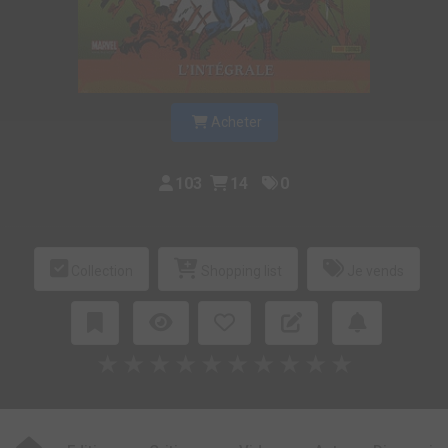
Acheter
103
14
0
Collection
Shopping list
Je vends
★
★
★
★
★
★
★
★
★
★