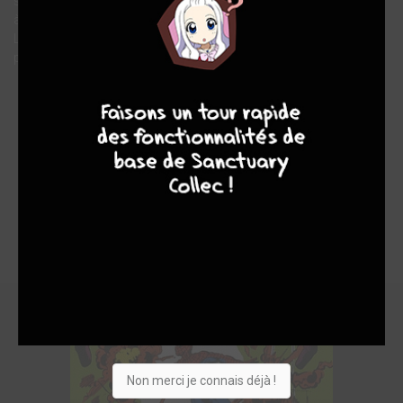
série Amazing Spider-Man parus en 1980, soit les numéros 200
à 211, signés Marv Wolfman, Keith Pollard et Denny O'Neil.
L'annual 14 et les couvertures originales complètent le
programme.
9
8
9
8
Non merci je connais déjà !