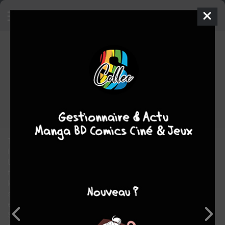
Spider-Man
1980 - 1980
TPB
HARDCOVER - L'INTÉGRALE
mer. 20 oct. 2010
Panini Comics
Comics
Keith
POLLARD
74
tomes
COMPLÈTE
Comics / Super Heros
Timide, introverti et rejeté par ses camarades, le jeune Peter
Parker se consacre tout entier à la science.
Un jour, il prend part à une expérience qui bouleverse sa vie. Il se
fait piquer par une araignée radioactive qui modifie son ADN et
le dote de pouvoirs extraordinaires : force et agilité
surhumaines, adhérence aux parois et sixième sens qui l'alerte
en cas de danger. Spider-Man est né ! Ce nouveau volume de
SPIDER-MAN : L'INTÉGRALE rassemble tous les épisodes de la