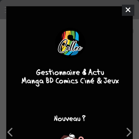
55
0
oeuvres
7,83
fans
moyenne oeuvres
Mike Carey, né en 1959 à Liverpool en Angleterre, est un
écrivain anglais de comics et de roman. Il s'est fait
connaitre avec la série Lucifer pour l'éditeur Vertigo.
OEUVRES AUXQUELLES MIKE CAREY A
PARTICIPÉ
(55)