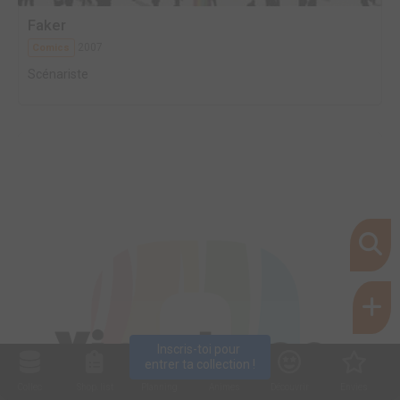
Faker
2007
Comics
Scénariste
Inscris-toi pour 
entrer ta collection !
What If? - Mirror...
Collec
Shop. list
Planning
Animes
Découvrir
Envies
2006
Comics