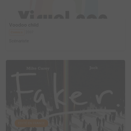
Voodoo child
2007
Comics
Scénariste
EDITÉ EN FRANCE