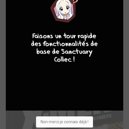
9
8
9
8
EDITÉ EN FRANCE
Marvel Ultimate (...
2024
Comics
Scénariste
Non merci je connais déjà !