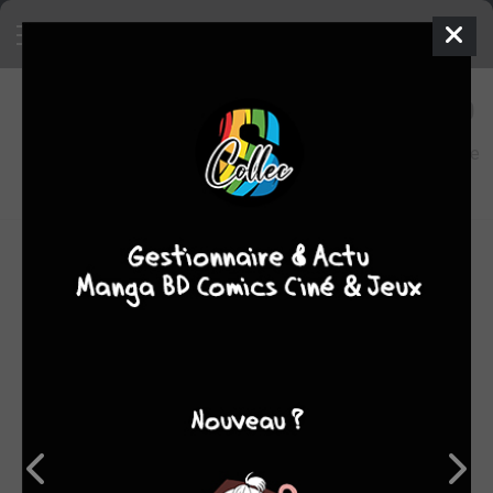
68
0
oeuvres
7,9
fans
moyenne
oeuvres
Jonathan HICKMAN est le créateur visionnaire
responsable d'oeuvres telles que nightly news,
transhuman ou red mass Formars, tous trois nominés aux
Eisner Awards. Il exerce également son métier de
scénariste chez Marvel, sur des séries telles que
Fantastic Four et Secret Warriors. Son frère jumeau, Marc,
est l'auteur de critiques littéraires pour le des moines
register et estime que l'idée de me comparer à Alan
Moore est la plus folle qu'il ait jamais entendue. Marc,
arrête de téléphoner chez moi, arrête de demander à
parler à « Alan Moore de mes deux couilles », et arrête de