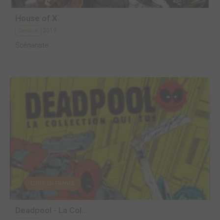
House of X
2019
Comics
Scénariste
EDITÉ EN FRANCE
Deadpool - La Col...