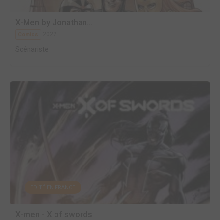
X-Men by Jonathan...
2022
Comics
Scénariste
EDITÉ EN FRANCE
X-men - X of swords