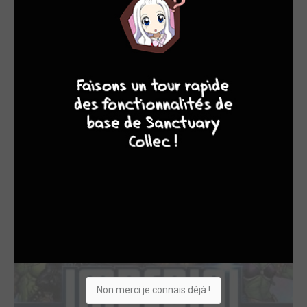
rire comme un hystérique avant de raccrocher.
Sérieusement. tu fais peur à mes enfants. Jonathan vit en
Californie du Sud, entouré de sa famille et de sa belle-
9
8
9
8
famille, qu'il prévoit de quitter à moins qu'ils ne se
décident à lui témoigner l'amour et l'afection qu'il mérite. Y
compris sa femme.
© Urban Comics
OEUVRES AUXQUELLES JONATHAN HICKMAN A
PARTICIPÉ
(68)
Non merci je connais déjà !