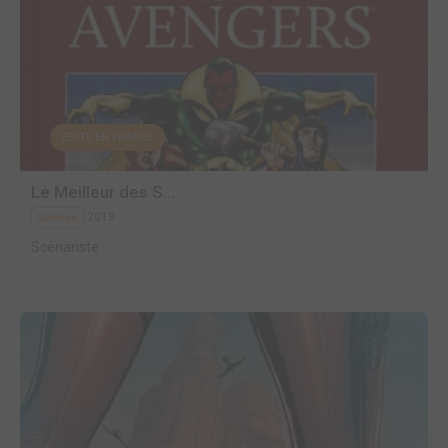
EDITÉ EN FRANCE
Le Meilleur des S...
2013
Comics
Scénariste