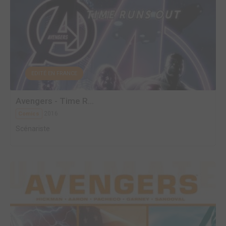
EDITÉ EN FRANCE
Avengers - Time R...
2016
Comics
Scénariste