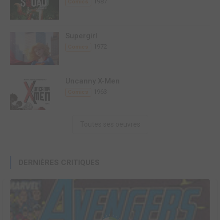
1987
Comics
Supergirl
1972
Comics
Uncanny X-Men
1963
Comics
Toutes ses oeuvres
DERNIÈRES CRITIQUES