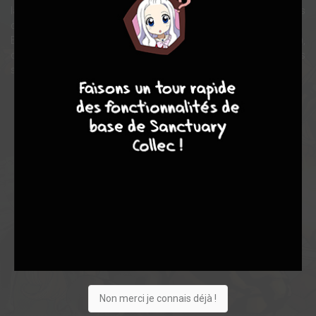
la première des Nouveaux Vengeurs - Evasion - extraites
d'Avengers 50D à 503, Avengers Finale et New Avengers 1 à B.
En complément, les couvertures originales (standards et "variant"),
des entretiens avec les auteurs, des croquis et bien d'autres
8
7
8
7
surprises !
Note globale
Les experts
Membres
8,12
7,60
8,29
5
58
63
742
0
64
10
78
Non merci je connais déjà !