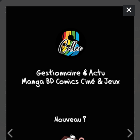
New Avengers
Comics
2004
Marco RUDY
Sam HUMPHRIES
64
tomes
COMPLÈTE
Comics / Super Heros
L'heure la plus noire des vengeurs. Tout commence avec le retour
d'un membre de l'équipe qu'on croyait mort, et à la fin de cette
aventure, vous ne reconnaîtrez plus les Vengeurs ! Confrontés à
une terrible tragédie, les héros vont vivre le pire jour de leur longue
carrière.
Oui est derrière cette sombre histoire ? Et quelles sont ses
motivations ? Le but est-il de faire exploser l'équipe ? Oui tombera
sous les coups de l'ennemi ? Oui survivra à un tel désastre ? Avec
la participation de... tous les Vengeurs de la création ! Dans cet
album, l'ultime épopée des Vengeurs - Vengeurs: La séparation - et