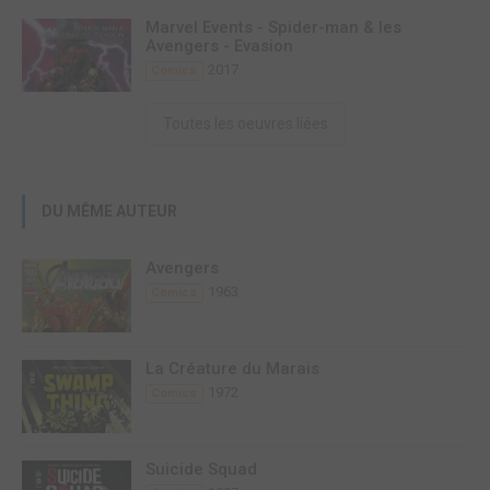
Marvel Events - Spider-man & les
Avengers - Evasion
2017
Comics
Toutes les oeuvres liées
DU MÊME AUTEUR
Avengers
1963
Comics
La Créature du Marais
1972
Comics
Suicide Squad