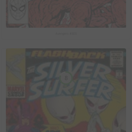
Avengers #305
8