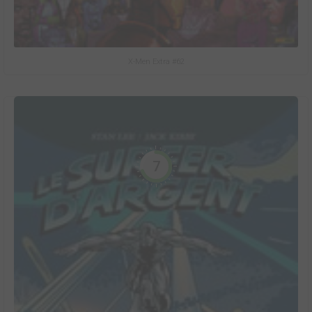
X-Men Extra #62
7