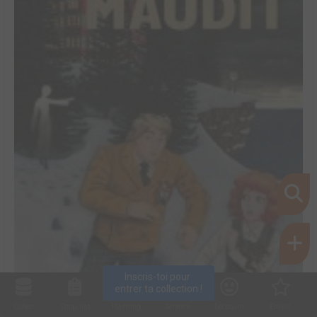
Inscris-toi pour 
entrer ta collection !
Collec
Shop. list
Planning
Animes
Découvrir
Envies