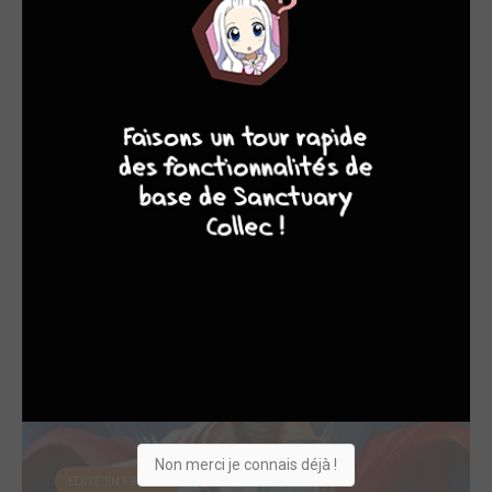
EDITÉ EN FRANCE
6
10
7
8
Absolute Green La...
2026
Comics
Scénariste
Non merci je connais déjà !
EDITÉ EN FRANCE