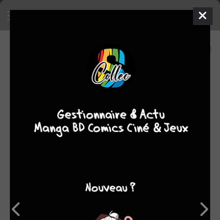
65
0
oeuvres
7,74
fans
moyenne oeuvres
OEUVRES AUXQUELLES AL EWING A PARTICIPÉ
(65)