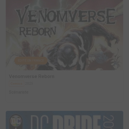
EDITÉ EN FRANCE
Venomverse Reborn
2025
Comics
Scénariste