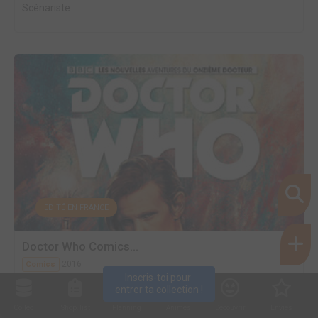
Scénariste
EDITÉ EN FRANCE
Doctor Who Comics...
2016
Comics
Inscris-toi pour 
Scénariste
entrer ta collection !
Collec
Shop. list
Planning
Animes
Découvrir
Envies