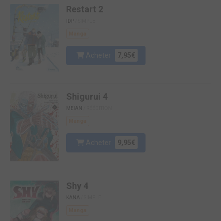
Restart 2
IDP
/ SIMPLE
Manga
Acheter
7,95€
Shigurui 4
MEIAN
/ RÉÉDITION
Manga
Acheter
9,95€
Shy 4
KANA
/ SIMPLE
Manga