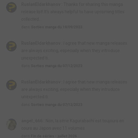
RuslanEldarkhanov :
Thanks for sharing this manga
release list! It's always helpful to have upcoming titles
collected...
dans
Sorties manga du 19/09/2023
RuslanEldarkhanov :
I agree that new manga releases
are always exciting, especially when they introduce
unexpected ti...
dans
Sorties manga du 07/12/2023
RuslanEldarkhanov :
I agree that new manga releases
are always exciting, especially when they introduce
unexpected ti...
dans
Sorties manga du 07/12/2023
angel_666 :
Non, la série Kagurabachi est toujours en
cours au Japon avec 11 volumes.
dans
Fin de séries - juillet 2026