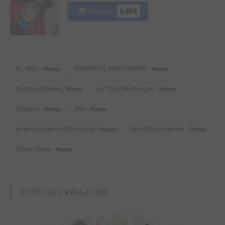
Acheter
6,85€
& - AND -
CIGARETTE AND CHERRY -
Manga
Manga
Corps solitaires -
Le Tigre des Neiges -
Manga
Manga
Shigurui -
Shy -
Manga
Manga
Kowloon Generic Romance -
Secret housewives -
Manga
Manga
Tokyo blues -
Manga
ARTICLES EN RELATION