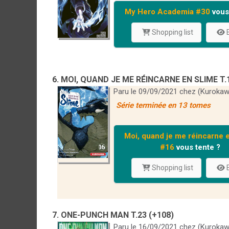
My Hero Academia #30
vous 
Shopping list
E
6. MOI, QUAND JE ME RÉINCARNE EN SLIME T.
Paru le 09/09/2021 chez (Kurokaw
Série terminée en 13 tomes
Moi, quand je me réincarne 
#16
vous tente ?
Shopping list
E
7. ONE-PUNCH MAN T.23 (+108)
Paru le 16/09/2021 chez (Kurokaw