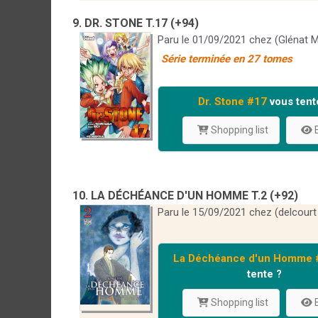
9. DR. STONE T.17 (+94)
Paru le 01/09/2021 chez (Glénat 
Série terminée en 27 tomes
Dr. Stone #17
vous tent
Shopping list
E
10. LA DÉCHÉANCE D'UN HOMME T.2 (+92)
Paru le 15/09/2021 chez (delcourt
La Déchéance d'un Homme 
tente ?
Shopping list
E