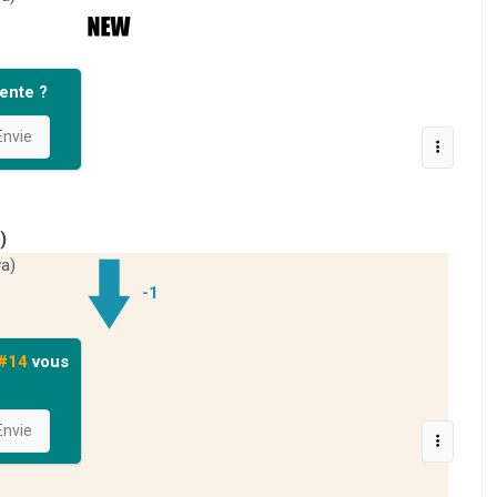
ente ?
nvie
)
a)
-1
 #14
vous
nvie