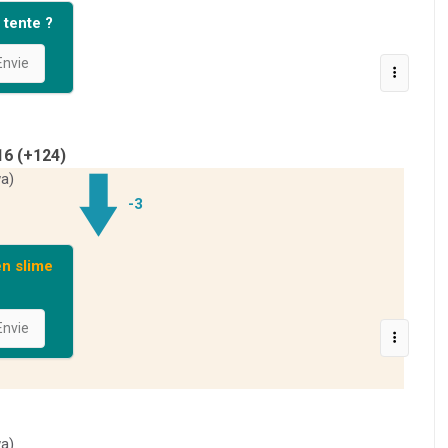
tente ?
nvie
16 (+124)
a)
-3
en slime
nvie
a)