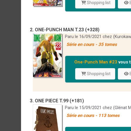
Shopping list
E
2. ONE-PUNCH MAN T.23 (+328)
Paru le 16/09/2021 chez (Kurokaw
Série en cours - 35 tomes
One-Punch Man #23
vous t
Shopping list
E
3. ONE PIECE T.99 (+181)
Paru le 15/09/2021 chez (Glénat 
Série en cours - 113 tomes