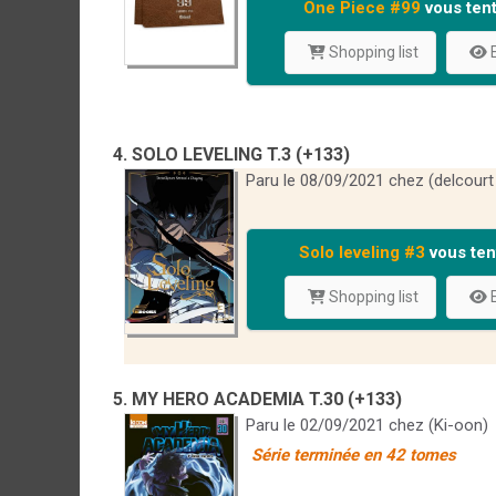
One Piece #99
vous tent
Shopping list
E
4. SOLO LEVELING T.3 (+133)
Paru le 08/09/2021 chez (delcourt
Solo leveling #3
vous ten
Shopping list
E
5. MY HERO ACADEMIA T.30 (+133)
Paru le 02/09/2021 chez (Ki-oon)
Série terminée en 42 tomes