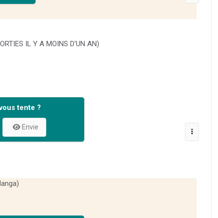
RTIES IL Y A MOINS D'UN AN)
vous tente ?
Envie
Manga)