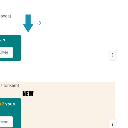
Manga)
-3
e ?
nvie
 / tonkam)
#2
vous
nvie