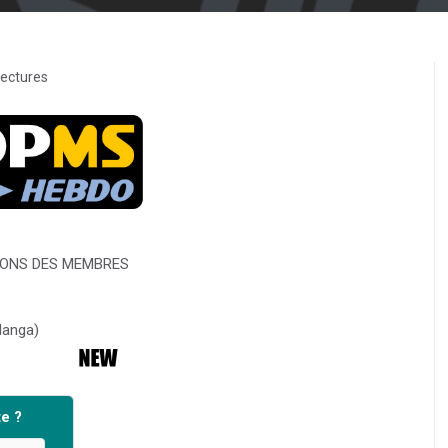
lectures
IONS DES MEMBRES
Manga)
e ?