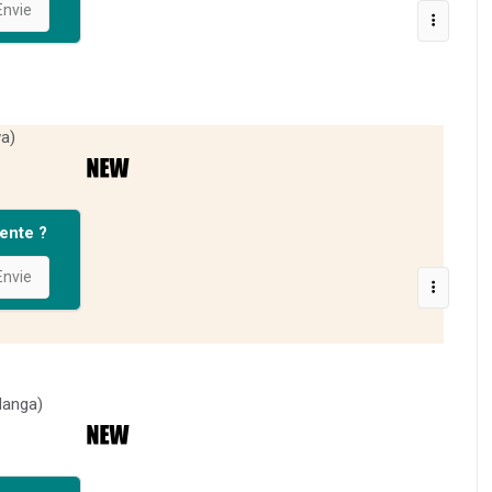
nvie
a)
ente ?
nvie
Manga)