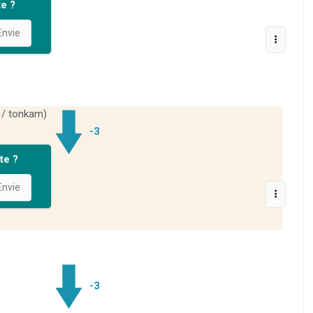
e ?
nvie
 / tonkam)
-3
te ?
nvie
-3