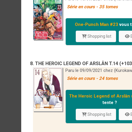
Série en cours - 35 tomes
One-Punch Man #23
vous t
Shopping list
E
8. THE HEROIC LEGEND OF ARSLÂN T.14 (+103
Paru le 09/09/2021 chez (Kurokaw
Série en cours - 24 tomes
The Heroic Legend of Arslân
tente ?
Shopping list
E