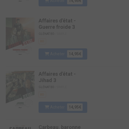
Acheter
14,95€
Affaires d'état -
Guerre froide 3
GLÉNAT BD
/ SIMPLE
BD
Acheter
14,95€
Affaires d'état -
Jihad 3
GLÉNAT BD
/ SIMPLE
BD
Acheter
14,95€
Carbeau, baronne