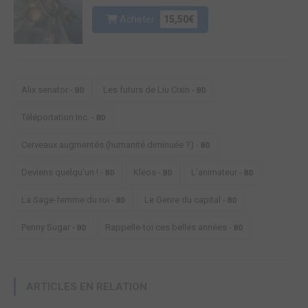
Acheter
15,50€
Alix senator -
Les futurs de Liu Cixin -
BD
BD
Téléportation Inc. -
BD
Cerveaux augmentés (humanité diminuée ?) -
BD
Deviens quelqu’un ! -
Kleos -
L'animateur -
BD
BD
BD
La Sage-femme du roi -
Le Genre du capital -
BD
BD
Penny Sugar -
Rappelle-toi ces belles années -
BD
BD
ARTICLES EN RELATION