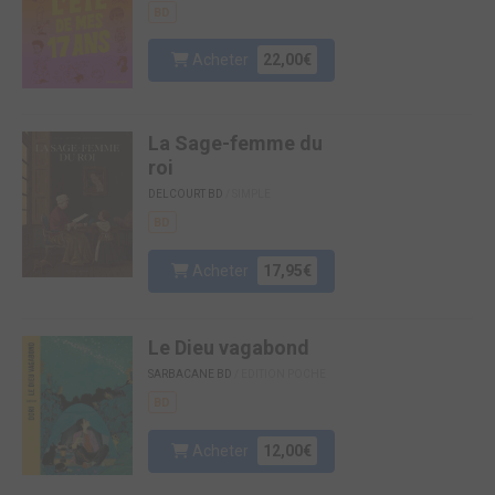
BD
Acheter
22,00€
La Sage-femme du
roi
DELCOURT BD
/ SIMPLE
BD
Acheter
17,95€
Le Dieu vagabond
SARBACANE BD
/ EDITION POCHE
BD
Acheter
12,00€