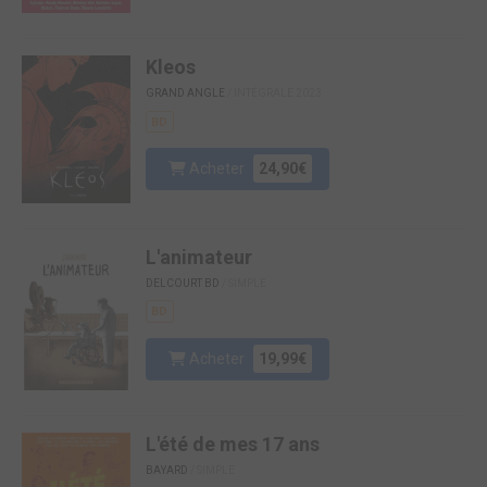
Kleos
GRAND ANGLE
/ INTÉGRALE 2023
BD
Acheter
24,90€
L'animateur
DELCOURT BD
/ SIMPLE
BD
Acheter
19,99€
L'été de mes 17 ans
BAYARD
/ SIMPLE