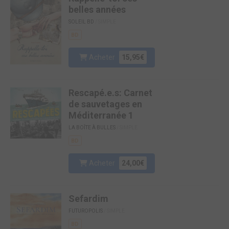
belles années
SOLEIL BD
/ SIMPLE
BD
Acheter
15,95€
Rescapé.e.s: Carnet
de sauvetages en
Méditerranée 1
LA BOÎTE À BULLES
/ SIMPLE
BD
Acheter
24,00€
Sefardim
FUTUROPOLIS
/ SIMPLE
BD