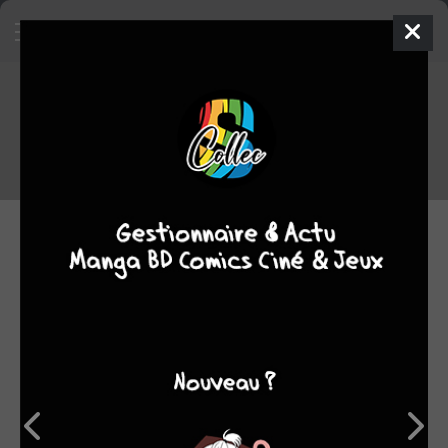
Sorties BD du 03/05/2023
Voici la liste des sorties BD du 03/05/2023
03.05.2023 06:00 par
damss
Manga
702 lectures
NOUVELLES SÉRIES
MERCREDI 3 MAI 2023
Cela va de soi
PAQUET BD
/ SIMPLE
BD