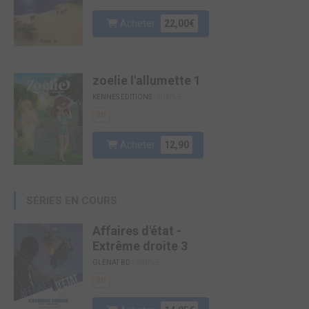
Acheter
22,00€
zoelie l'allumette 1
KENNES EDITIONS
/ SIMPLE
BD
Acheter
12,90
SÉRIES EN COURS
Affaires d'état -
Extrême droite 3
GLÉNAT BD
/ SIMPLE
BD