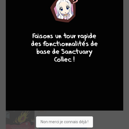
Acheter
24,91
9
8
7
6
Cerveaux
augmentés
(humanité diminuée
?)
DELCOURT BD
/ SIMPLE
BD
Acheter
27,95€
Deviens quelqu’un !
SARBACANE BD
/ SIMPLE
BD
Non merci je connais déjà !
Acheter
25,00€