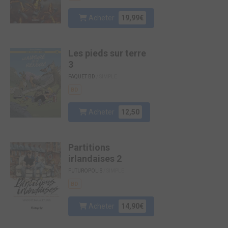
Acheter
19,99€
Les pieds sur terre
3
PAQUET BD
/ SIMPLE
BD
Acheter
12,50
Partitions
irlandaises 2
FUTUROPOLIS
/ SIMPLE
BD
Acheter
14,90€