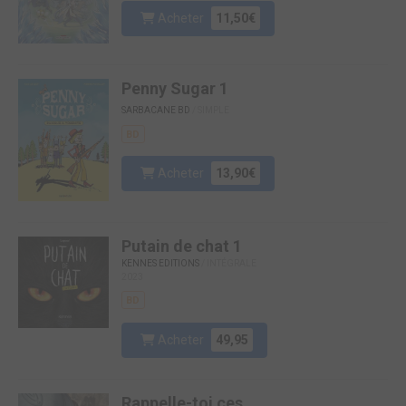
Acheter
11,50€
Penny Sugar 1
SARBACANE BD
/ SIMPLE
BD
Acheter
13,90€
Putain de chat 1
KENNES EDITIONS
/ INTÉGRALE
2023
BD
Acheter
49,95
Rappelle-toi ces