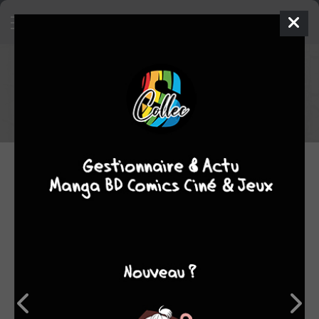
Sorties BD du 13/11/2024
Voici la liste des sorties BD du 13/11/2024
13.11.2024 06:00 par
damss
Manga
454 lectures
NOUVELLES SÉRIES
MERCREDI 13 NOVEMBRE 2024
Airborne 44
CASTERMAN BD
/ BASTOGNE
BD