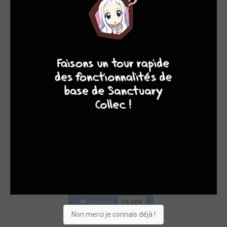
Acheter
23,00€
7
8
8
10
Allez tous vous faire
sonder ! 1
FLUIDE GLACIAL
/ SIMPLE
BD
Acheter
13,90€
Brume (Pélissier -
Hinder) 1
GLÉNAT BD
/ COFFRET
BD
Acheter
38,00€
Non merci je connais déjà !