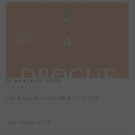
Sorties BD du 01/10/2025
mer. 1 oct. 2025
Voici la liste des sorties BD du 01/10/2025
Commentaires (0)