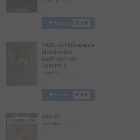
GLÉNAT BD
/ SIMPLE
BD
Acheter
35,00€
1629, ou l'effrayante
histoire des
naufragés du
Jakarta 2
LIBRAIRIE BULLE
/ LIMITÉE
BD
Acheter
49,00€
Alix 43
CASTERMAN BD
/ SIMPLE
BD