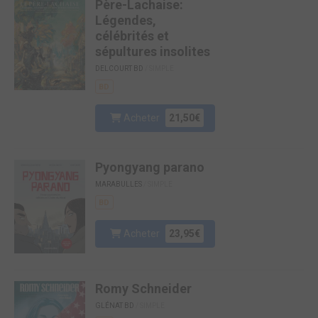
Père-Lachaise:
Légendes,
célébrités et
sépultures insolites
DELCOURT BD
/ SIMPLE
BD
Acheter
21,50€
Pyongyang parano
MARABULLES
/ SIMPLE
BD
Acheter
23,95€
Romy Schneider
GLÉNAT BD
/ SIMPLE