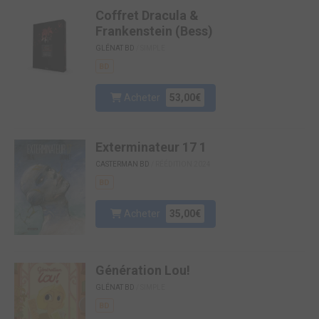
Coffret Dracula &
Frankenstein (Bess)
GLÉNAT BD
/ SIMPLE
BD
Acheter
53,00€
Exterminateur 17 1
CASTERMAN BD
/ RÉÉDITION 2024
BD
Acheter
35,00€
Génération Lou!
GLÉNAT BD
/ SIMPLE
BD