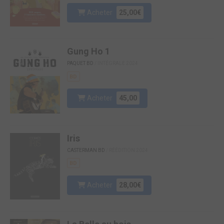
Acheter
25,00€
Gung Ho 1
PAQUET BD
/ INTÉGRALE 2024
BD
Acheter
45,00
Iris
CASTERMAN BD
/ RÉÉDITION 2024
BD
Acheter
28,00€