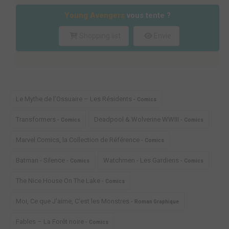
Young Avengers
vous tente ?
Shopping list
Envie
Le Mythe de l’Ossuaire – Les Résidents -
Comics
Transformers -
Deadpool & Wolverine WWIII -
Comics
Comics
Marvel Comics, la Collection de Référence -
Comics
Batman - Silence -
Watchmen - Les Gardiens -
Comics
Comics
The Nice House On The Lake -
Comics
Moi, Ce que J'aime, C'est les Monstres -
Roman Graphique
Fables – La Forêt noire -
Comics