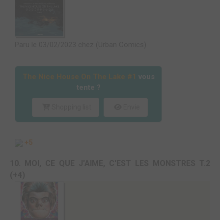
Paru le 03/02/2023 chez (Urban Comics)
The Nice House On The Lake #1
vous
tente ?
Shopping list
Envie
+5
10. MOI, CE QUE J'AIME, C'EST LES MONSTRES T.2
(+4)