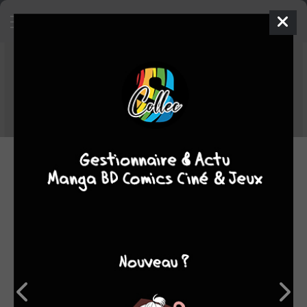
Top COMICS hebdo du 23/12/2024
au 29/12/2024
Voici le TOP des comics les plus ajoutés dans les collections des
membres de Sanctuary entre le 23/12/2024 et le 29/12/2024.
30.12.2024 12:00 par
Blackiruah
Manga
419
lectures