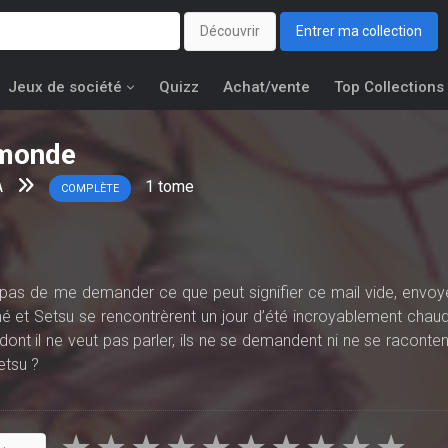
Découvrir
Entrer ma collection
Jeux de société
Quizz
Achat/vente
Top Collections
 monde
A
1
tome
COMPLÈTE
e pas de me demander ce que peut signifier ce mail vide, envoy
mé et Setsu se rencontrèrent un jour d’été incroyablement chaud
dont il ne veut pas parler, ils ne se demandent ni ne se raconten
etsu ?