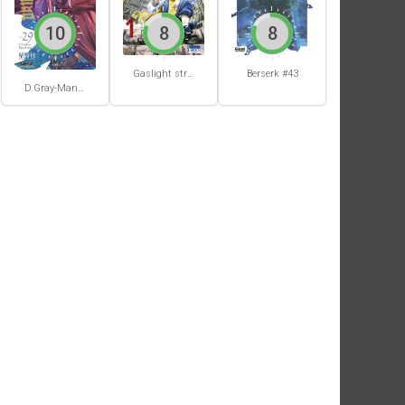
10
8
8
Gaslight stray dog detectives #1
Berserk #43
D.Gray-Man #29