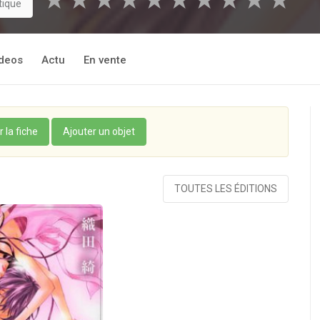
★
★
★
★
★
★
★
★
★
★
tique
deos
Actu
En vente
r la fiche
Ajouter un objet
TOUTES LES ÉDITIONS