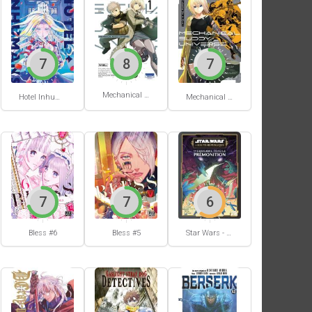
7
8
7
Mechanical Buddy Universe #1
Hotel Inhumans #1
Mechanical Buddy Universe #0
7
7
6
Bless #6
Bless #5
Star Wars - La Haute République - Un équilibre fragile