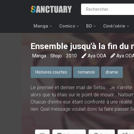
Manga
Comics
BD
Ciné/série
Ensemble jusqu'à la fin du
Manga
Shojo
2010
Aya ODA
Aya OD
Histoires courtes
romance
drame
Le premier et dernier mail de Setsu… Je n’arrêt
alors que tu étais sur le point de mourir… Natsu
Chacun d’entre eux étant confronté à une réalité 
rien. Quel message voulait donc lui faire passer S