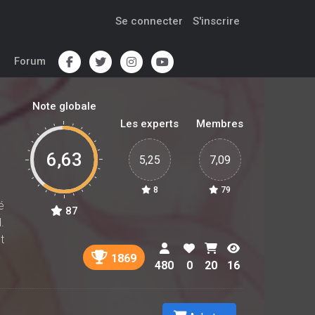
Se connecter
S'inscrire
Forum
Note globale
Les experts
Membres
6,63
5,25
7,09
8
79
é
87
.
t
1869
480
0
20
16