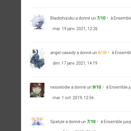
Blackshizuku
a donné un
7/10
à
Ensemble
mar. 19 janv. 2021, 12:26
angel-cassidy
a donné un
6/10
à
Ensemble
dim. 17 janv. 2021, 14:19
nesselodie
a donné un
9/10
à
Ensemble ju
mar. 1 oct. 2019, 12:56
Spatule
a donné un
7/10
à
Ensemble jusqu