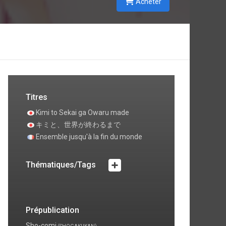
Acheter
Titres
Kimi to Sekai ga Owaru made
キミと、世界が終わるまで
Ensemble jusqu'à la fin du monde
Thématiques/Tags
Prépublication
Sho-comi