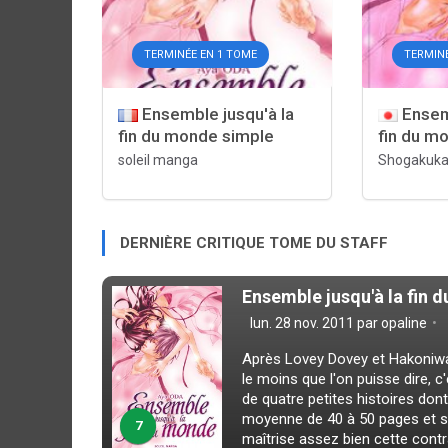
TERMINÉE EN 1 TOME
TERMINÉ
Ensemble jusqu'à la
Ensemb
fin du monde simple
fin du m
soleil manga
Shogakuk
DERNIÈRE CRITIQUE TOME DU STAFF
Ensemble jusqu'à la fin 
lun. 28 nov. 2011 par
opaline
Après Lovey Dovey et Hakoniwa 
le moins que l'on puisse dire, 
de quatre petites histoires do
moyenne de 40 à 50 pages et so
7
maîtrise assez bien cette contra