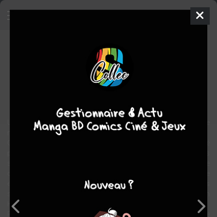
Vendredi 13
Comics
2007
Adam ARCHER
Jimmy
PALMIOTTI
6
tomes
COMPLÈTE
horreur
Une jolie jeune femme est retrouvée couverte de sang sur la route
menant au mystérieux lac Crystal.
C'est la dernière survivante d'un groupe d'adolescents employé
pour remettre en état un camp en ruine. Le lac regorge d'histoires
sanglantes similaires, mais celle-ci prend une tournure inattendue
qui développe le mythe de Jason Voorhees et de sa famille ! Une
équipe de choc signe ce nouveau chapitre de VENDREDI 13 : les
scénaristes Justin Gray et Jimmy Palmiotti (Countdown, Jonah
Hex) et le dessinateur Adam Archer (Supergirl).
Préface de la rockstar fan d'horreur Andrew W.K. ! Une nouvelle