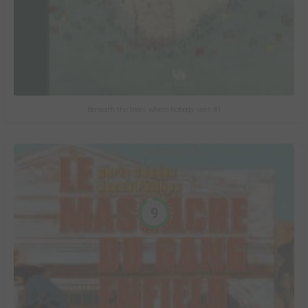
Beneath the trees where nobody sees #1
9