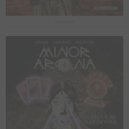
Dust to Dust
6