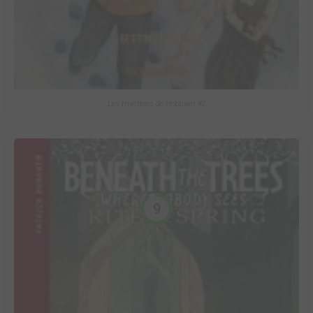
Les mystères de Hobtown #2
9