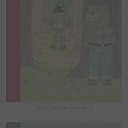
Beneath the trees where nobody sees #2