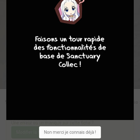
1
0
0
1
8243
9
8
9
8
Collection
Envie
Critique
★
★
★
★
★
★
★
★
★
★
Acheter
Editions
Critiques
Videos
Actu
Discussio
Une erreur ou un manque sur cette fiche ?
Non merci je connais déjà !
Modifier la fiche
Ajouter un objet