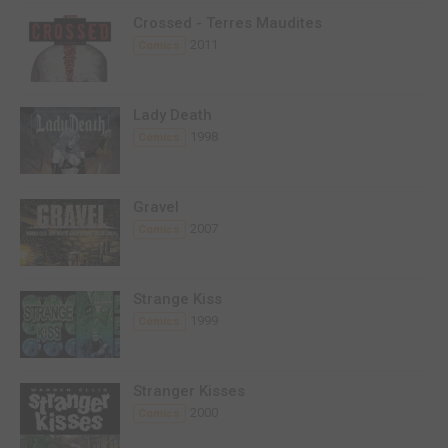
Crossed - Terres Maudites
2011
Comics
Lady Death
1998
Comics
Gravel
2007
Comics
Strange Kiss
1999
Comics
Stranger Kisses
2000
Comics