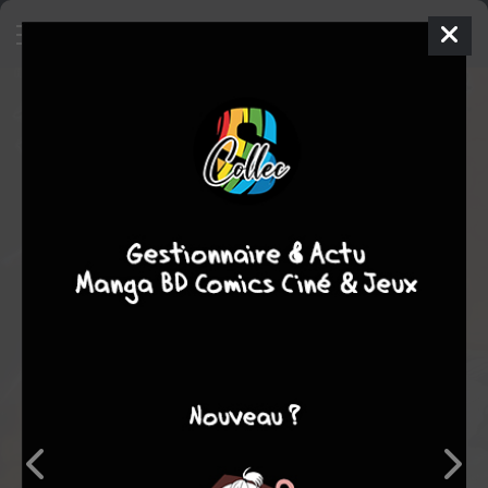
Friday the 13th - Bloodbath
Comics
2005
Mike WOLFER
Brian PULIDO
3
tomes
COMPLÈTE
horreur
Note globale
Les experts
Membres
-
-
0
0
0