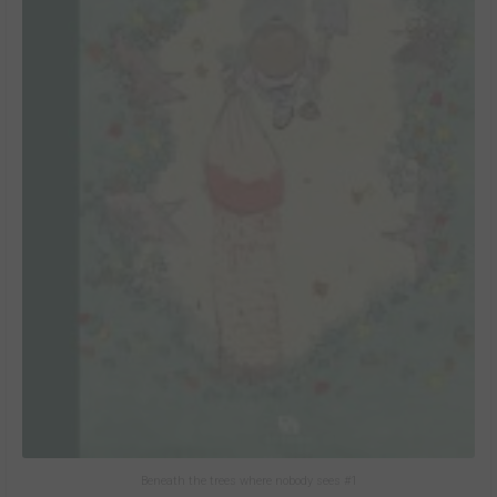
Beneath the trees where nobody sees #1