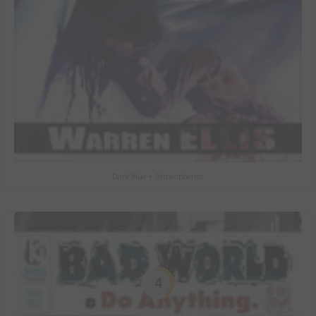
Dark Blue + Atmospherics
4