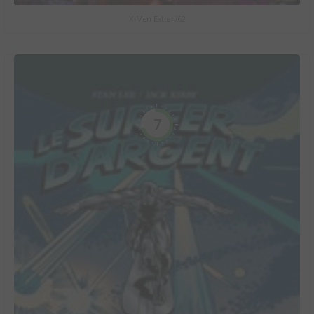
X-Men Extra #62
7