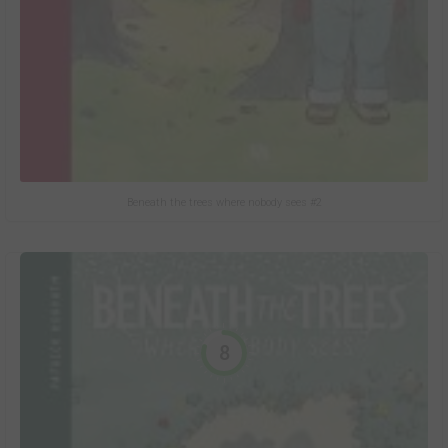
Beneath the trees where nobody sees #2
8