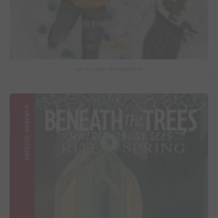
Les mystères de Hobtown #2
9