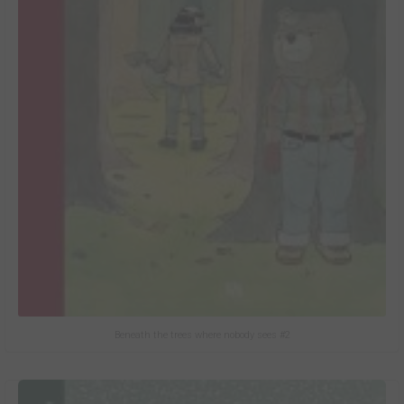
Beneath the trees where nobody sees #2