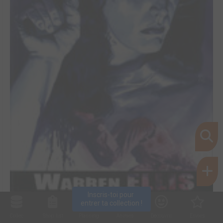
Inscris-toi pour 
entrer ta collection !
Dark Blue + Atmospherics
Collec
Shop. list
Planning
Animes
Découvrir
Envies