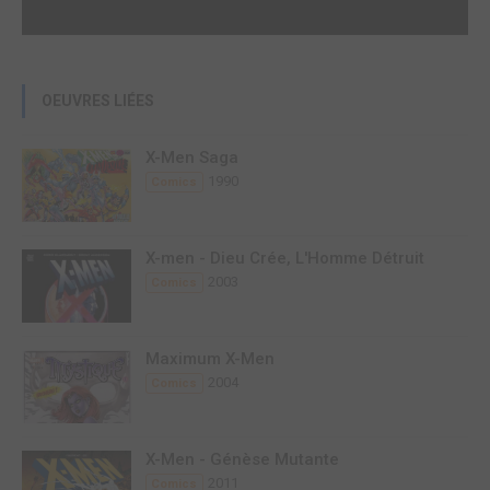
OEUVRES LIÉES
X-Men Saga
1990
Comics
X-men - Dieu Crée, L'Homme Détruit
2003
Comics
Maximum X-Men
2004
Comics
X-Men - Génèse Mutante
2011
Comics