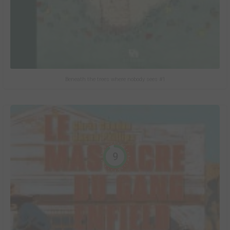
Beneath the trees where nobody sees #1
9