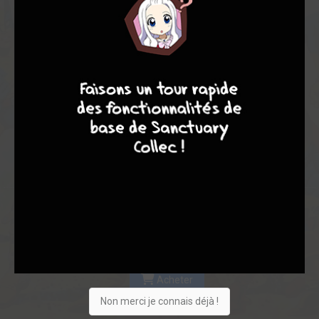
Les experts
Membres
8,25
8,50
8,22
9
8
9
8
2
9
11
201
0
8
5
600
Collection
Envie
Critique
★
★
★
★
★
★
★
★
★
★
Acheter
Non merci je connais déjà !