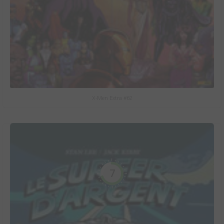
X-Men Extra #62
7