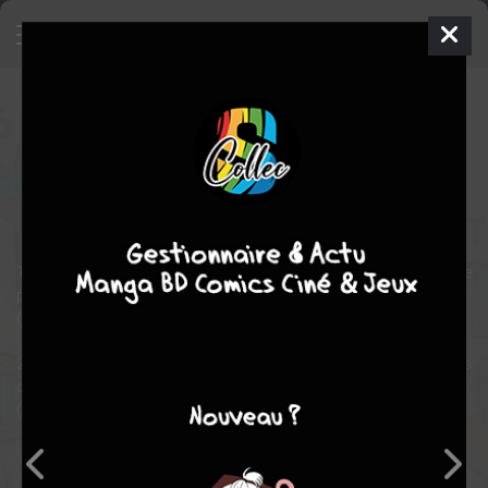
Les Etranges X-Men
Comics
1983
Rick LEONARDI
Chris
CLAREMONT
Comics / Super Heros
1/ 1ère partie : Descente aux Enfers ([Première partie] / Deuxième
partie / Troisième partie)
(Chris Claremont / John Romita Jr / Bob MacLeod)
2/ 2ème partie : Arkon le Magnifique (Le ciel en feu / Branle-bas
dans la maison / Aube mortelle au pays des ténèbres)
(Chris Claremont / George Pérez / Terry Austin)
Note globale