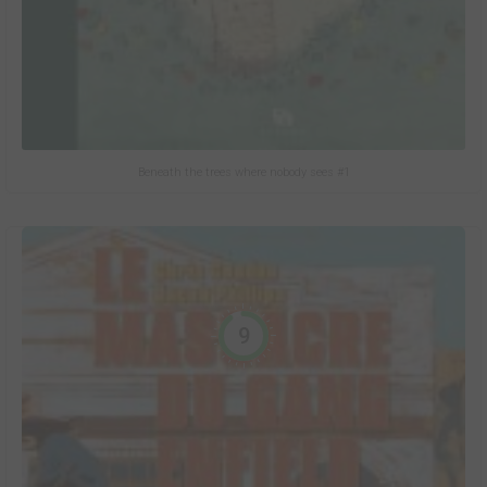
Beneath the trees where nobody sees #1
9