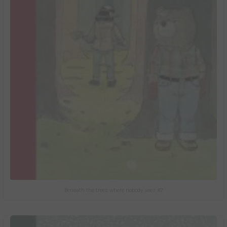
Beneath the trees where nobody sees #2