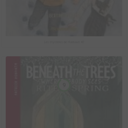
Les mystères de Hobtown #2
9