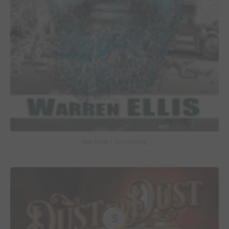
Bad World + Do Anything
5