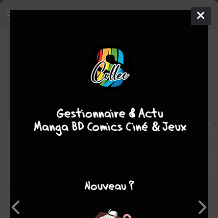
Batman Ego
Comics
2007
Tim SALE
Darwyn COOKE
1
tomes
COMPLÈTE
Comics / Super Heros
Au lendemain de la dernière vague de crimes du Joker, Batman se
lance à la poursuite d'un de ses sous-fifres, Buster Snibbs, dans
l'espoir d'obtenir des informations sur la position de son plus
fidèle ennemi. Blessé, et épuisé tant physiquement que
mentalement, le Chevalier Noir sauve néanmoins in extremis le
vaurien qui, paniqué à l'idée-même des représailles de son patron,
met fin ses jours. Un traumatisme qui poussera Bruce Wayne dans
ses derniers retranchements, aux frontières de la folie pure.