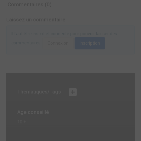
Commentaires (0)
Laissez un commentaire
Il faut être inscrit et connecté pour pouvoir laisser des
commentaires.
Connexion
Inscription
Thématiques/Tags
Age conseillé
10 +