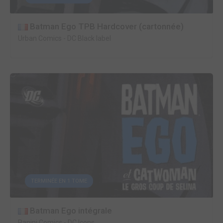
Batman Ego TPB Hardcover (cartonnée)
Urban Comics
-
DC Black label
TERMINÉE EN 1 TOME
Batman Ego intégrale
Panini Comics
-
DC Icons