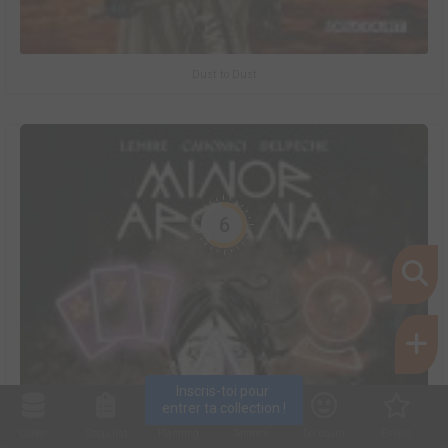
Dust to Dust
6
Inscris-toi pour 
entrer ta collection !
Collec
Shop. list
Planning
Animes
Découvrir
Envies