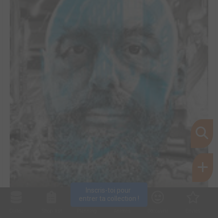
Inscris-toi pour 
entrer ta collection !
Collec
Shop. list
Planning
Animes
Découvrir
Envies