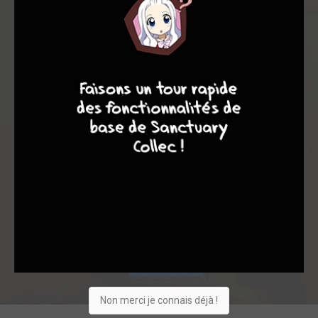
6,05
-
6,05
0
19
19
9
8
7
6
161
0
11
6
737
Collection
Envie
Critique
★
★
★
★
★
★
★
★
★
★
Acheter
Non merci je connais déjà !