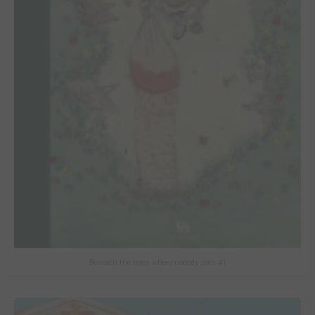
Beneath the trees where nobody sees #1