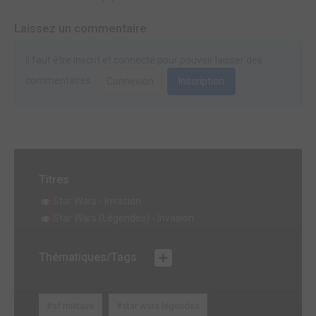
Laissez un commentaire
Il faut être inscrit et connecté pour pouvoir laisser des
commentaires.
Connexion
Inscription
Titres
Star Wars - Invasion
Star Wars (Légendes) - Invasion
Thématiques/Tags
#sf militaire
#star wars légendes