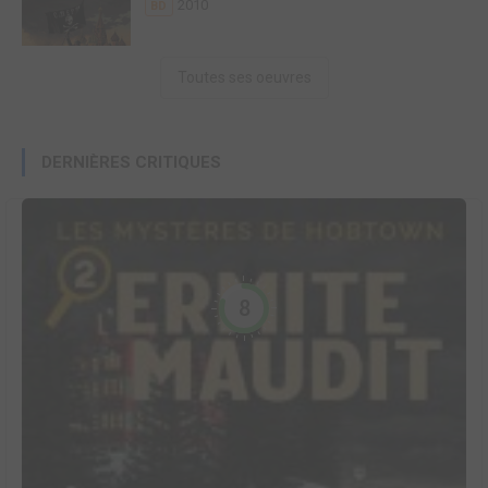
2010
BD
Toutes ses oeuvres
DERNIÈRES CRITIQUES
8