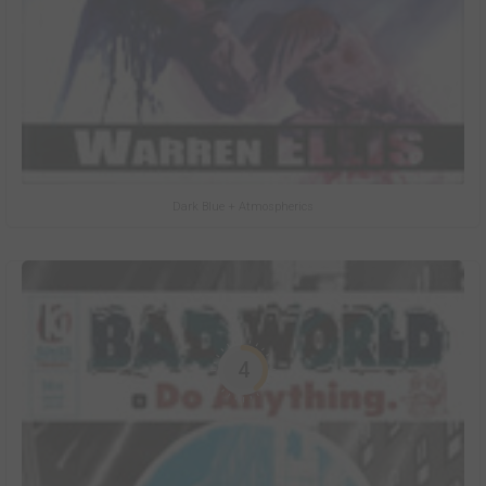
Dark Blue + Atmospherics
4