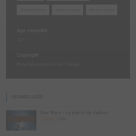
#Manichéisme
#space opera
#planet opera
Age conseillé
12 +
Copyright
© by Dark Horse Comics / Disney
OEUVRES LIÉES
Star Wars - La pierre de Kaïburr
1996
Comics