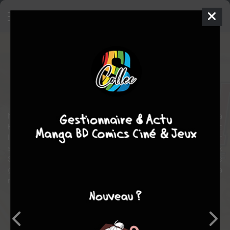
Star Wars (Légendes) - Invasion
Comics
2010
Colin WILSON
Tom TAYLOR
guerre
science fiction
aventure
action
Nouvelle série, nouvelle époque, nouveaux enjeux... 25 ans après la
Bataille de Yavin, la Galaxie s'est enfin débarrassée du joug de
l'Empire Sith et Luke Skywalker rebâtit l'Ordre Jedi. Pourtant, il doit
se préparer à affronter la plus terrifiante menace depuis Dark
Sidious : l'invasion des Yuuzhan Vong, une race d'impitoyables
guerriers. Luke Skywalker aurait-il trouvé un adversaire à sa
mesure ?
Note globale
Les experts
Membres