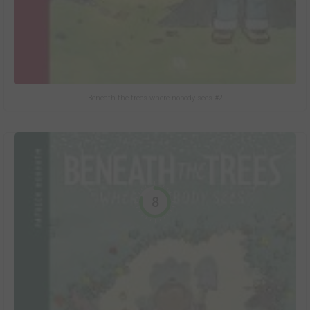
Beneath the trees where nobody sees #2
8