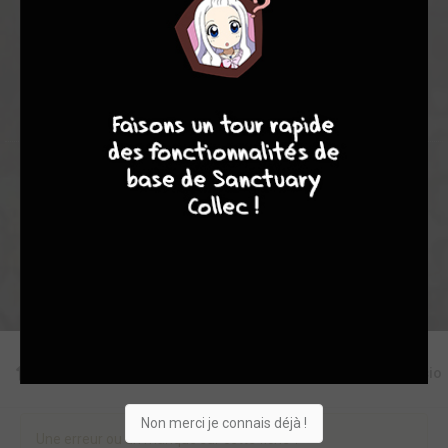
33
0
2
5
2749
8
8
10
4
Collection
Envie
Critique
★
★
★
★
★
★
★
★
★
★
Acheter
Editions
Critiques
Videos
Actu
Discussio
Non merci je connais déjà !
Une erreur ou un manque sur cette fiche ?