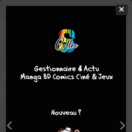
Buffy Contre les Vampires -
Special
Comics
1999
Terry MOORE
fantastique
action
Comics / Super Heros
Contient les one-shots WILLOW & TARA et GILLES.
Note globale
Les experts
Membres
7,00
7,00
7,00
1
2
3