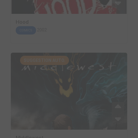
Hood
2002
COMICS
SUGGESTION AUTO.
Middlewest