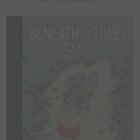
Beneath the trees where nobody sees #2
8