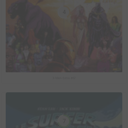
4
X-Men Extra #62
7