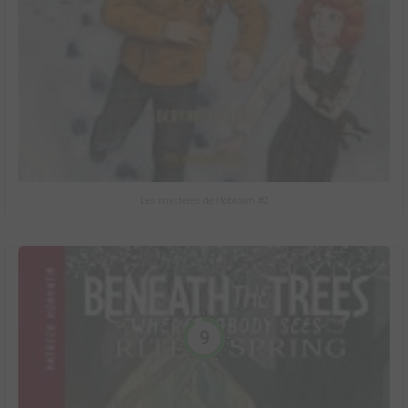
Les mystères de Hobtown #2
9