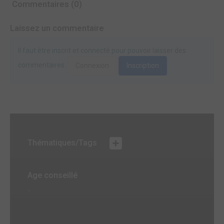
Commentaires (0)
Laissez un commentaire
Il faut être inscrit et connecté pour pouvoir laisser des
commentaires.
Connexion
Inscription
Thématiques/Tags
Age conseillé
-