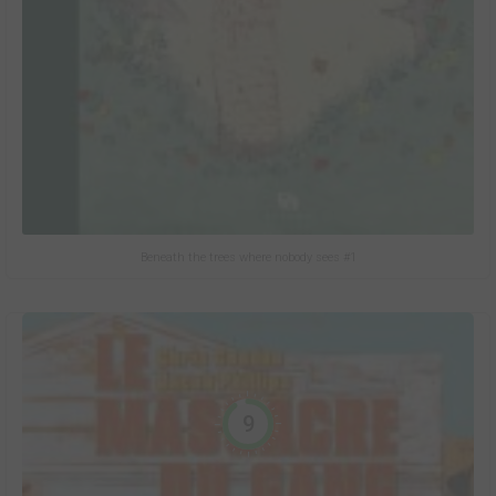
Beneath the trees where nobody sees #1
9