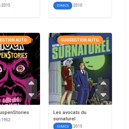
2015
2010
COMICS
ESTION AUTO.
SUGGESTION AUTO.
uspenStories
Les avocats du
surnaturel
1952
2015
COMICS