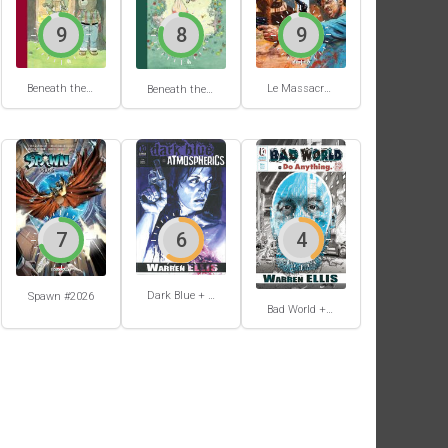
9
8
9
Beneath the trees where nobody sees #2
Le Massacre du gang Enfield
Beneath the trees where nobody sees #1
7
6
4
Dark Blue + Atmospherics
Spawn #2026
Bad World + Do Anything