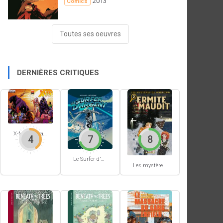
2013
Comics
Toutes ses oeuvres
DERNIÈRES CRITIQUES
X-Men Extra #62
4
7
8
Le Surfer d'Argent #5
Les mystères de Hobtown #2