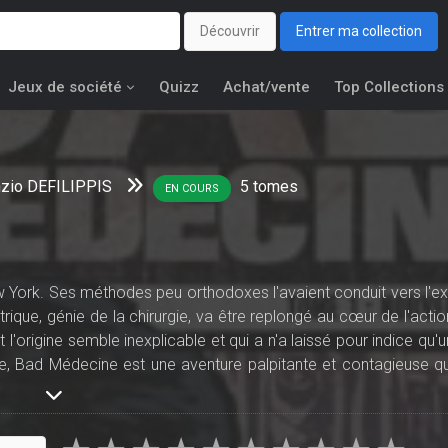
Découvrir
Entrer ma collection
Jeux de société
Quizz
Achat/vente
Top Collections
zio DEFILIPPIS
5
tomes
EN COURS
w York. Ses méthodes peu orthodoxes l'avaient conduit vers l'exi
ique, génie de la chirurgie, va être replongé au cœur de l'actio
l'origine semble inexplicable et qui a n'a laissé pour indice qu'u
se, Bad Médecine est une aventure palpitante et contagieuse qu
ue et de séries médicales. Ames sensibles, s'abstenir !