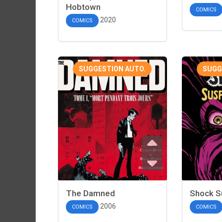
Hobtown
COMICS
2020
COMICS
SUGGESTION AUTO.
SUGG
The Damned
Shock S
2006
COMICS
COMICS