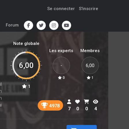
Se connecter
S'inscrire
Forum
Note globale
Les experts
Membres
6,00
-
6,00
0
1
l
1
n
n
i
4978
7
0
0
4