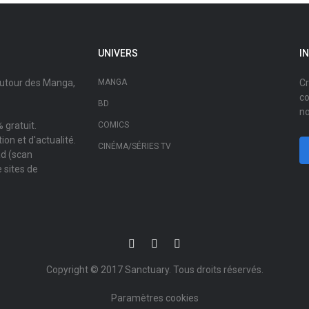
UNIVERS
I
autour des Manga,
MANGA
Cr
co
BD
no
 gratuit.
COMICS
on et d'actualité.
CINÉMA/SÉRIES TV
ad (scan
 sites de
Copyright © 2017
Sanctuary
. Tous droits réservés.
Paramètres cookies