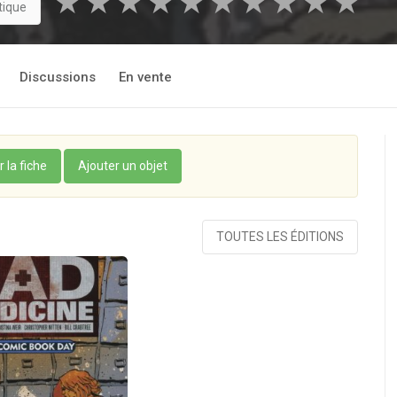
★
★
★
★
★
★
★
★
★
★
tique
Discussions
En vente
r la fiche
Ajouter un objet
TOUTES LES ÉDITIONS