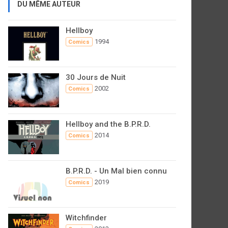
DU MÊME AUTEUR
Hellboy
1994
Comics
30 Jours de Nuit
2002
Comics
Hellboy and the B.P.R.D.
2014
Comics
B.P.R.D. - Un Mal bien connu
2019
Comics
Witchfinder