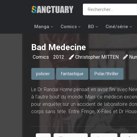
Manga
Comics
BD
Ciné/série
Bad Medecine
Comics
2012
Christopher MITTEN
Nun
policier
fantastique
Polar/thriller
Le Dr Randal Horne pensait en avoir fini avec Ne
à l'autre bout du monde. Mais ce médecin excentr
pour enquêter sur un accident de laboratoire dont 
corps sans tête. Entre Fringe, X-Files et Dr Hou
ravira les mordus de "crime fiction", de fantastiq