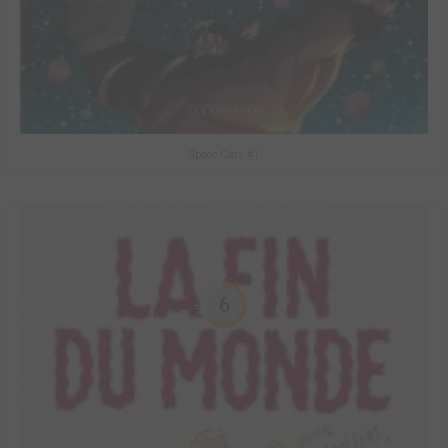
Space Cats #1
6