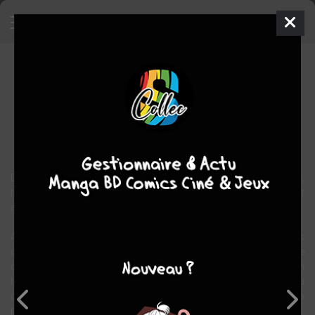
Viktor
BD
2007
Tommy REDOLFI
Tommy REDOLFI
1
tome
COMPLÈTE
fantastique
Récit
Dans cette très vieille forêt, les arbres sont trop hauts, trop larges,
trop touffus pour laisser voir le ciel. C’est à peine s’ils s’écartent
autour de la cabane où Viktor vit avec sa grand-mère.
Aussi, une nuit où une violente tempête a fait s’effondrer les grands
chênes, Viktor découvre, médusé, les étoiles qui scintillent dans le
ciel. Saisi d’émotion, il discute avec elles, cherche à les attraper, en
tombe littéralement amoureux. Quand la forêt a de nouveau
obscurci le ciel, il décide de quitter la forêt pour partir en quête de sa
propre étoile, au bord de la mer, dans les villes, dans les tours…