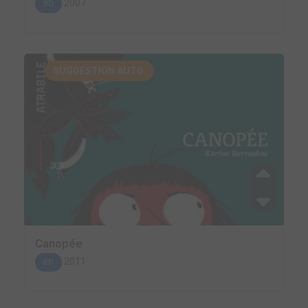
2007
BD
SUGGESTION AUTO.
Canopée
2011
BD