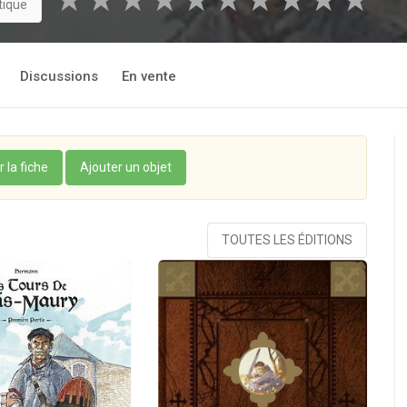
★
★
★
★
★
★
★
★
★
★
tique
Discussions
En vente
r la fiche
Ajouter un objet
TOUTES LES ÉDITIONS