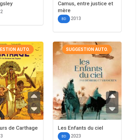
gsley
Camus, entre justice et
mère
12
2013
BD
ESTION AUTO.
SUGGESTION AUTO.
urs de Carthage
Les Enfants du ciel
13
2023
BD