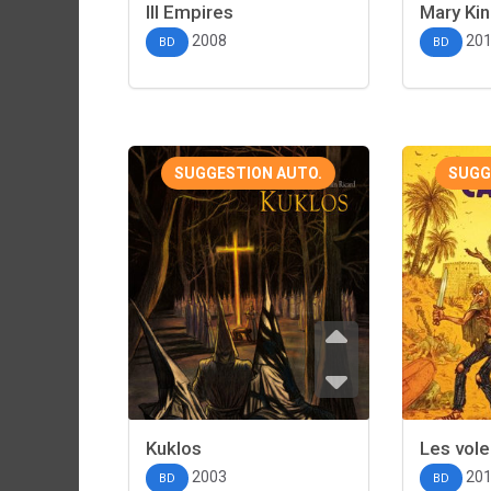
III Empires
Mary Kin
2008
20
BD
BD
SUGGESTION AUTO.
SUGG
Kuklos
Les vole
2003
20
BD
BD