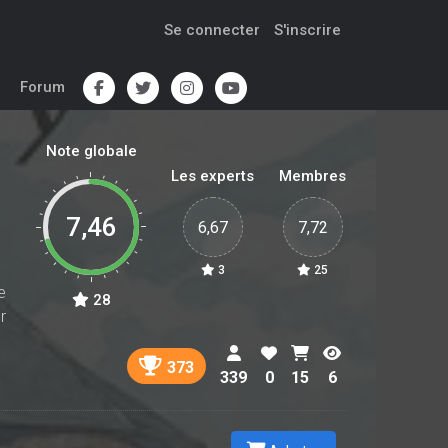
Se connecter
S'inscrire
Forum
Note globale
Les experts
Membres
7,46
6,67
7,72
3
25
e
28
r
373
339
0
15
6