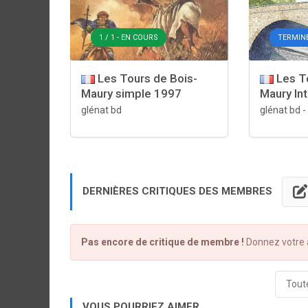
1 / 1 - EN COURS
TERMIN
Les Tours de Bois-
Les To
Maury simple 1997
Maury In
glénat bd
glénat bd
-
DERNIÈRES CRITIQUES DES MEMBRES
Pas encore de critique de membre !
Donnez votre a
Toute
VOUS POURRIEZ AIMER