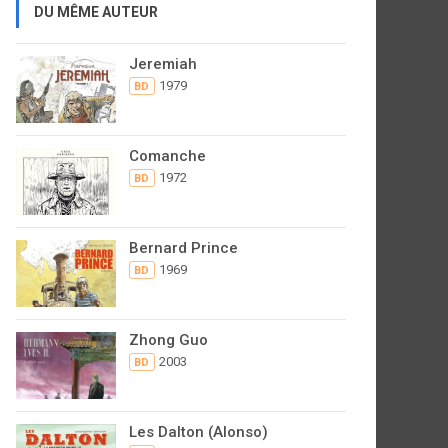
DU MÊME AUTEUR
Jeremiah
1979
BD
Comanche
1972
BD
Bernard Prince
1969
BD
Zhong Guo
2003
BD
Les Dalton (Alonso)