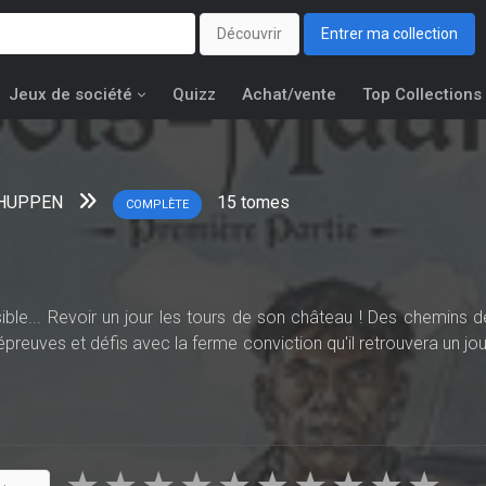
Découvrir
Entrer ma collection
Jeux de société
Quizz
Achat/vente
Top Collections
 HUPPEN
15
tomes
COMPLÈTE
le... Revoir un jour les tours de son château ! Des chemins d
 épreuves et défis avec la ferme conviction qu'il retrouvera un jou