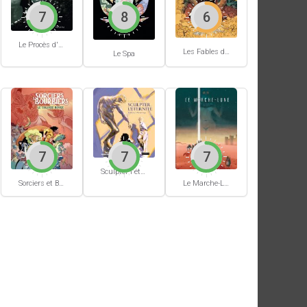
7
8
6
Le Procès d'un immortel
Les Fables du Roi des Aulnes
Le Spa
7
7
7
Sculpter l'éternité
Sorciers et Bourbiers #1
Le Marche-Lune