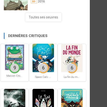
2016
BD
Toutes ses oeuvres
DERNIÈRES CRITIQUES
9
6
6
Maison Croâ Croâ
Space Cats #1
La fin du monde (Stanislas)