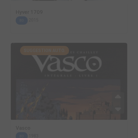
Hyver 1709
2015
BD
SUGGESTION AUTO.
Vasco
1983
BD