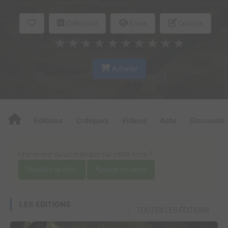
Collection
Envie
Critique
★
★
★
★
★
★
★
★
★
★
Acheter
Editions
Critiques
Videos
Actu
Discussio
Une erreur ou un manque sur cette fiche ?
Modifier la fiche
Ajouter un objet
LES ÉDITIONS
TOUTES LES ÉDITIONS