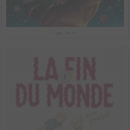
Space Cats #1
6