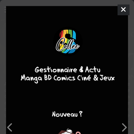
Fawcett, les cités perdues
d'Amazonie
BD
2012
Alessandro BOCCI
Christian CLOT
1
tomes
EN COURS
historique
aventure
Après plusieurs missions exemplaires d’exploration et de
cartographie en Amérique du Sud pour la Société Royal de
Géographie, le Colonel Percy Harrison Fawcett, fort de sa
connaissance des peuples et milieux amazoniens, se persuade
qu’il existe une cité perdue au cœur de l’immense forêt équatoriale.
Une certitude qui se transforme en obsession le jour où il retrouve
le carnet d’un ancien conquistador confirmant l’existence de cette
fameuse « cité Z ».Cet homme, qui inspira autant Arthur Conan