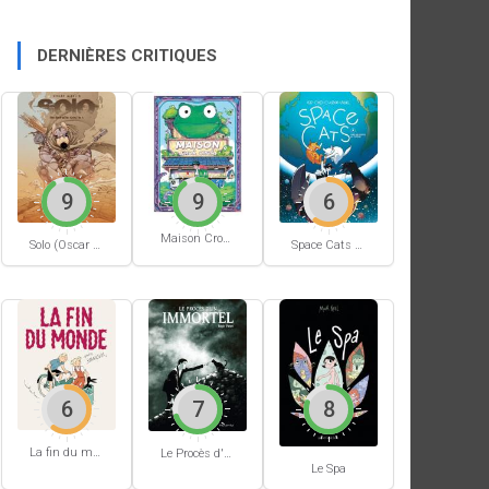
DERNIÈRES CRITIQUES
9
9
6
Maison Croâ Croâ
Space Cats #1
Solo (Oscar Martin) #1
6
7
8
La fin du monde (Stanislas)
Le Procès d'un immortel
Le Spa