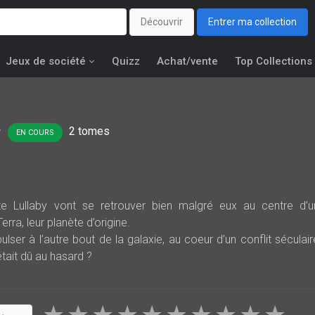
Découvrir
Entrer ma collection
Jeux de société
Quizz
Achat/vente
Top Collections
2
tomes
EN COURS
e Lullaby vont se retrouver bien malgré eux au centre d’u
rra, leur planète d’origine.
er à l’autre bout de la galaxie, au coeur d’un conflit séculair
’était dû au hasard ?