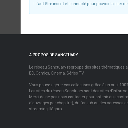
Il faut être inscrit et connecté pour pouvoir laisser
A PROPOS DE SANCTUARY
Le réseau Sanctuary regroupe des sites thématiques 
BD, Comics, Cinéma, Séries TV.
Vous pouvez gérer vos collections grâce à un outil 100%
Les sites du réseau Sanctuary sont des sites d'informati
Merci de ne pas nous contacter pour obtenir du scantr
d'ouvrages par chapitre), du fansub ou des adresses de
streaming illégaux.