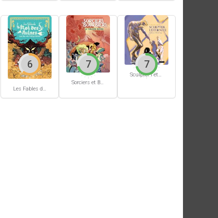
6
7
7
Sculpter l'éternité
Sorciers et Bourbiers #1
Les Fables du Roi des Aulnes