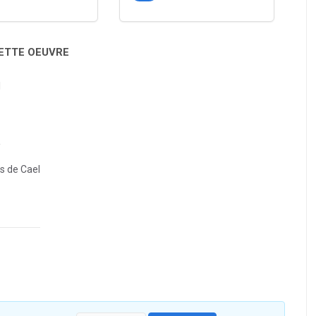
CETTE OEUVRE
l
es de Cael