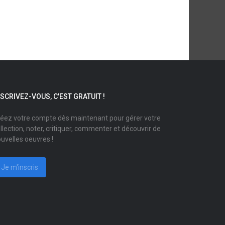
NSCRIVEZ-VOUS, C'EST GRATUIT !
éez votre compte dès maintenant pour gérer votre
llection, noter, critiquer, commenter et découvrir de
uvelles oeuvres !
Je m'inscris