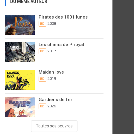
DU MÊME AUTEUR
Pirates des 1001 lunes
2008
BD
Les chiens de Pripyat
2017
BD
Maïdan love
2019
BD
Gardiens de fer
2026
BD
Toutes ses oeuvres