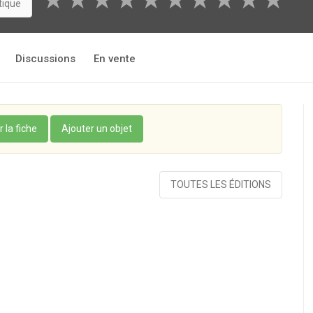
★
★
★
★
★
★
★
★
★
★
tique
Discussions
En vente
r la fiche
Ajouter un objet
TOUTES LES ÉDITIONS