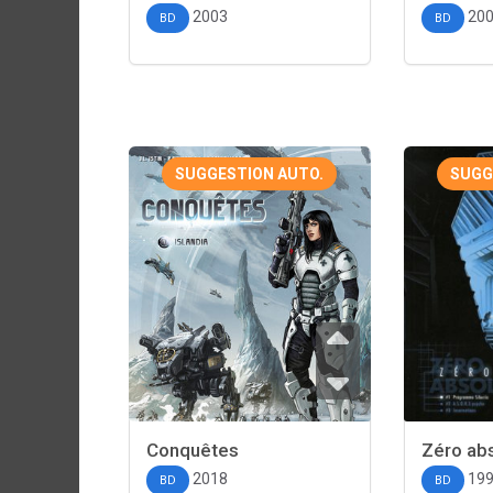
2003
20
BD
BD
SUGGESTION AUTO.
SUGG
Conquêtes
Zéro ab
2018
19
BD
BD