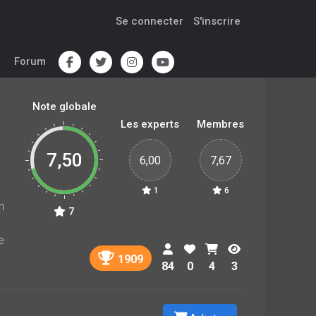
Se connecter
S'inscrire
Forum
Note globale
Les experts
Membres
7,50
6,00
7,67
1
6
n
7
e
1909
84
0
4
3