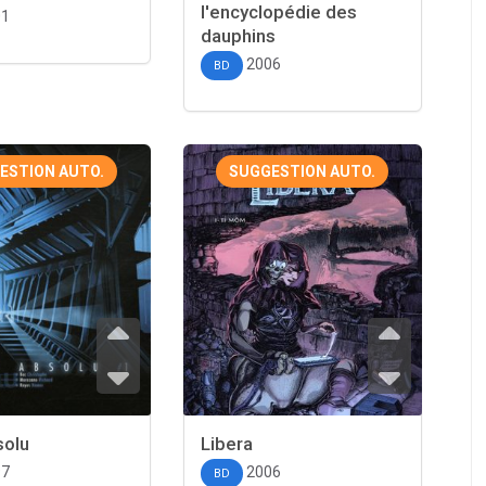
l'encyclopédie des
01
dauphins
2006
BD
ESTION AUTO.
SUGGESTION AUTO.
solu
Libera
97
2006
BD