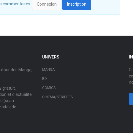
 des commentaires.
Connexion
Inscription
UNIVERS
I
autour des Manga,
MANGA
Cr
co
BD
no
 gratuit.
COMICS
on et d'actualité.
CINÉMA/SÉRIES TV
ad (scan
 sites de