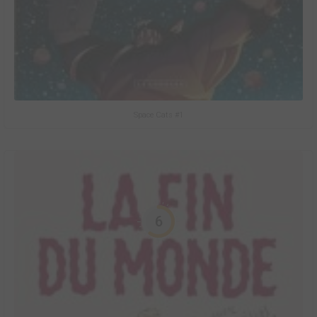
Space Cats #1
6