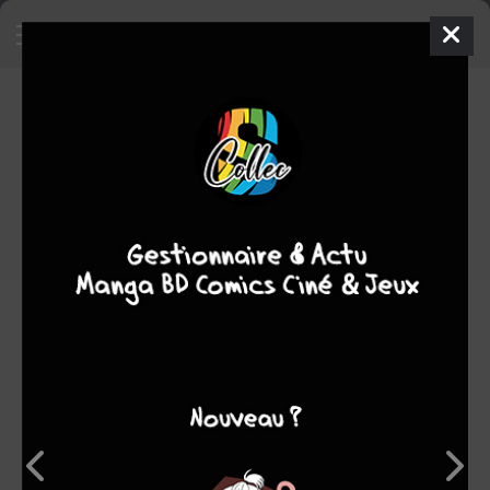
Légendes de Troy
BD
2011
Didier CASSEGRAIN
MELANÿN
1
tome
COMPLÈTE
aventure
Heroïc-Fantasy
Note globale
Les experts
Membres
5,00
-
5,00
0
1
1