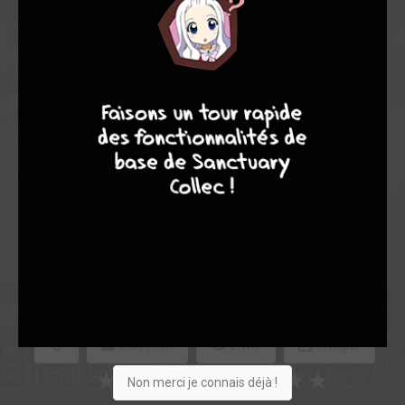
Note globale
9
8
9
8
Les experts
Membres
8,08
7,00
8,20
1
15
16
92
0
6
5
1725
Collection
Envie
Critique
★
★
★
★
★
★
★
★
★
★
Non merci je connais déjà !