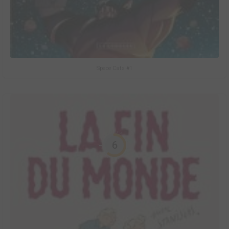
Space Cats #1
6