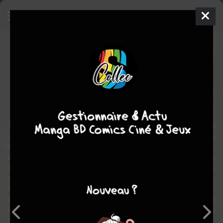
Balles perdues
BD
2015
Jean-françois MARTINEZ
MATZ
1
tome
COMPLÈTE
Polar/thriller
1931. Arizona, période la Prohibition. Roy Nash sort de prison, à
laquelle il était condamné à perpétuité. Pour payer la dette de sa
libération envers le boss de Chicago, Roy est à la poursuite de trois
braqueurs qui ont filé avec le magot sans partager. L'un a de plus
embarqué Lena, l'ex de Roy, dans l'aventure. Roy parcourt les
speakeasy et les bas-fonds de Los Angeles à la recherche des
fuyards, fâche les mafieux locaux, un détective verreux et ses
propres patrons... De la vengeance, du magot ou de Lena, quel sera
le vrai moteur de la quête de Roy ? Et surtout, comment survivre au
milieu de ces gangsters à la gâchette facile ?