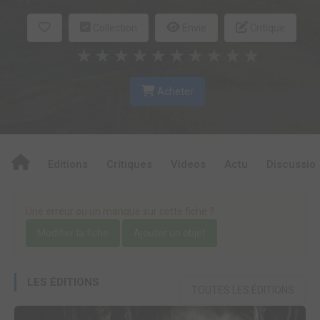
Collection
Envie
Critique
★
★
★
★
★
★
★
★
★
★
Acheter
Editions
Critiques
Videos
Actu
Discussio
Une erreur ou un manque sur cette fiche ?
Modifier la fiche
Ajouter un objet
LES ÉDITIONS
TOUTES LES ÉDITIONS