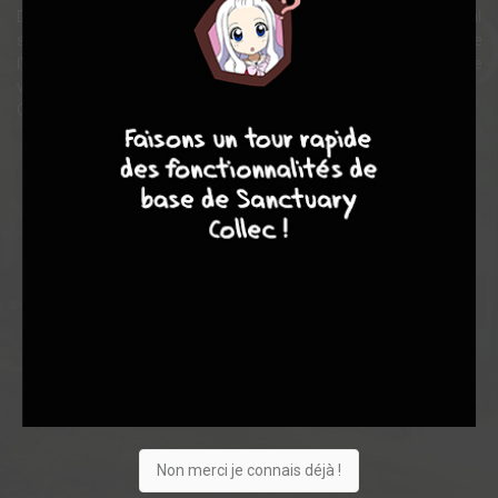
Dessin’acteurs, Emmanuel a le sentiment de défier la mort. Quand il
se retrouve dans le train qui le mène en Ukraine, où est située
l’ancienne centrale, une question taraude son esprit : que suis-je
venu faire ici ?
9
8
9
8
Quand il arrive sur place, il n’en revient pas de ce qu’il découvre…
Note globale
Les experts
Membres
8,94
-
8,94
0
18
18
159
0
5
7
950
Non merci je connais déjà !