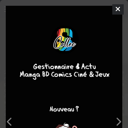
Un printemps à Tchernobyl
BD
2012
Emmanuel LEPAGE
Emmanuel LEPAGE
1
tome
COMPLÈTE
Collectif
Témoignages
Documentaire
26 avril 1986. À Tchernobyl, le cœur du réacteur de la centrale
nucléaire commence à fondre. Un nuage chargé de radionucléides
parcourt des milliers de kilomètres. C’est la plus grande
catastrophe nucléaire du XXe siècle.
À cette époque, Emmanuel Lepage a 19 ans. Il regarde et écoute,
incrédule, les informations à la télévision.
22 ans plus tard, en avril 2008, il se rend à Tchernobyl pour rendre
compte, par le texte et le dessin, de la vie des survivants et de leurs
enfants sur ces terres hautement contaminées.
Quand il décide de partir là-bas, à la demande de l’association les