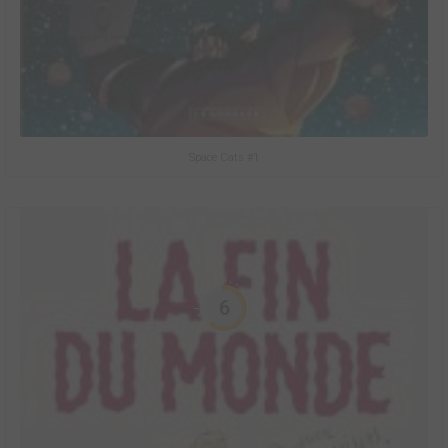
Space Cats #1
6