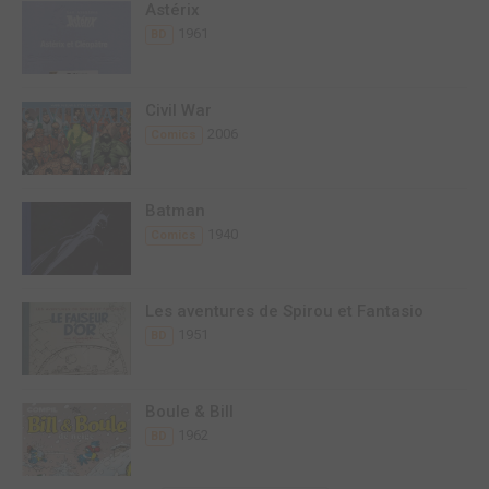
Astérix
1961
BD
Civil War
2006
Comics
Batman
1940
Comics
Les aventures de Spirou et Fantasio
1951
BD
Boule & Bill
1962
BD