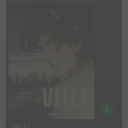
8
Vito T.1