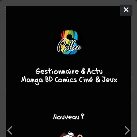
Vito
BD
2013
COLLECTIF
COLLECTIF
3
tomes
COMPLÈTE
fantastique
Merveilleux
Giuseppe est projectionniste itinérant, sillonnant les routes de Sicile
dans sa Dodge de l’armée. On lui remet un jour la bobine d’un film
amateur intrigant : on y voit un centaure et un faune des plus
réalistes, surpassant largement les effets spéciaux dernier cri ! Il se
met alors à diffuser régulièrement ce petit film, qui attire fortement
l’attention d’un jeune spectateur, Vito. Giuseppe se prend
d’affection pour lui, et tente à la fois d’en apprendre plus sur son
histoire et de le protéger de ses mystérieux poursuivants... Cette
amitié sera un pas décisif vers un univers fantastique dont
Giuseppe ne soupçonnait pas l’existence !