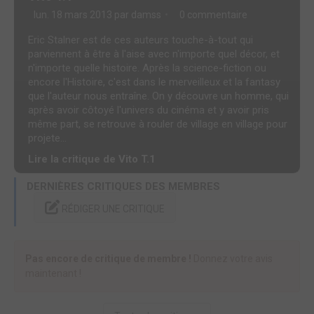
lun. 18 mars 2013 par
damss
0 commentaire
Eric Stalner est de ces auteurs touche-à-tout qui
parviennent à être à l'aise avec n'importe quel décor, et
n'importe quelle histoire. Après la science-fiction ou
encore l'Histoire, c'est dans le merveilleux et la fantasy
que l'auteur nous entraîne. On y découvre un homme, qui
après avoir côtoyé l'univers du cinéma et y avoir pris
même part, se retrouve à rouler de village en village pour
projete...
Lire la critique de Vito T.1
DERNIÈRES CRITIQUES DES MEMBRES
RÉDIGER UNE CRITIQUE
Pas encore de critique de membre !
Donnez votre avis
maintenant !