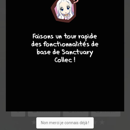
Note globale
9
8
9
8
Les experts
Membres
8,08
7,00
8,20
1
5
6
55
0
6
4
2879
Collection
Envie
Critique
★
★
★
★
★
★
★
★
★
★
Non merci je connais déjà !