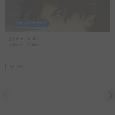
TERMINÉE EN 3 TOMES
Vito simple
glénat bd
-
Grafica
EXTRAIT