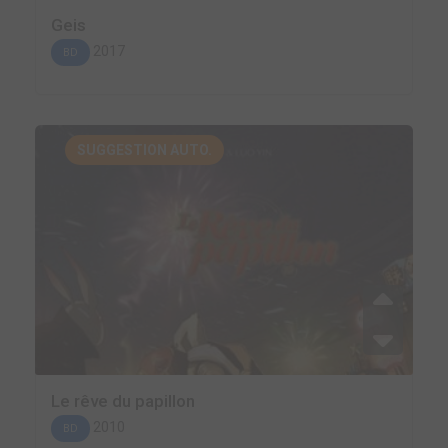
Geis
2017
BD
SUGGESTION AUTO.
Le rêve du papillon
2010
BD