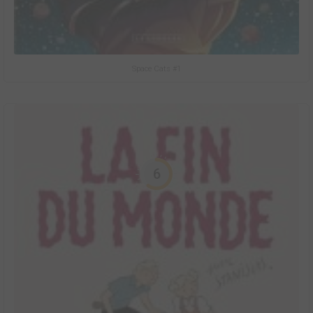
Space Cats #1
6