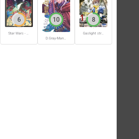
6
10
8
Star Wars - La Haute République - Un équilibre fragile
Gaslight stray dog detectives #1
D.Gray-Man #29