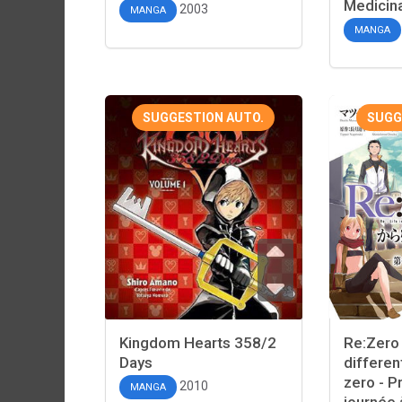
Medicin
2003
MANGA
MANGA
SUGGESTION AUTO.
SUGG
Kingdom Hearts 358/2
Re:Zero 
Days
differen
zero - P
2010
MANGA