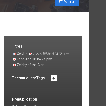
Acheter
e
Titres
Zelphy
この人類域のゼルフィー
Kono Jinruiiki no Zelphy
Zelphy of the Aion
Thématiques/Tags
Prépublication