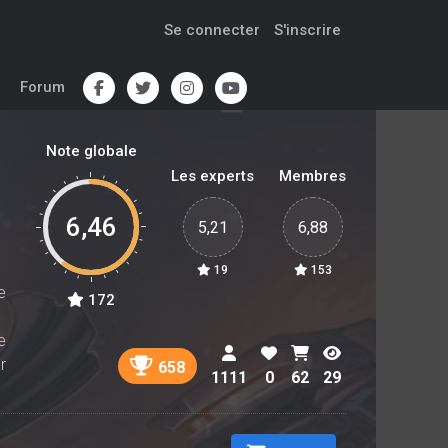
Se connecter
S'inscrire
Forum
Note globale
Les experts
Membres
6,46
5,21
6,88
19
153
e
172
e
r
658
1111
0
62
29
a
n