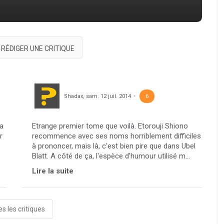
RÉDIGER UNE CRITIQUE
Shadax
,
sam. 12 juil. 2014
6
la
Etrange premier tome que voilà. Etorouji Shiono
r
recommence avec ses noms horriblement difficiles
à prononcer, mais là, c'est bien pire que dans Ubel
Blatt. A côté de ça, l'espèce d'humour utilisé m...
Lire la suite
s les critiques