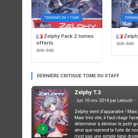
TERMINÉE EN 1 TOME
TERMIN
Zelphy Pack 2 tomes
Zelph
offerts
doki-doki
doki-doki
DERNIÈRE CRITIQUE TOME DU STAFF
Zelphy T.3
lun. 10 nov. 2014 par
Lelouch
Zelphy vient d’apparaitre ! Mais
Mais très vite, il faut réagir f
déterminer à éliminer le petit 
7
ainsi que reprend la fuite de no
n’est pas une simple ligne droite.