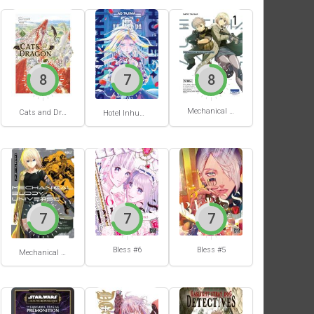
8
7
8
Mechanical Buddy Universe #1
Cats and Dragon #3
Hotel Inhumans #1
7
7
7
Bless #6
Bless #5
Mechanical Buddy Universe #0