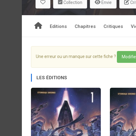
Collection
Envie
Cri
mystérieux robot, Lýsja va vivre les heures les 
grande aventure spatiale !
Editions
Chapitres
Critiques
Vi
Une erreur ou un manque sur cette fiche ?
Modifie
LES ÉDITIONS