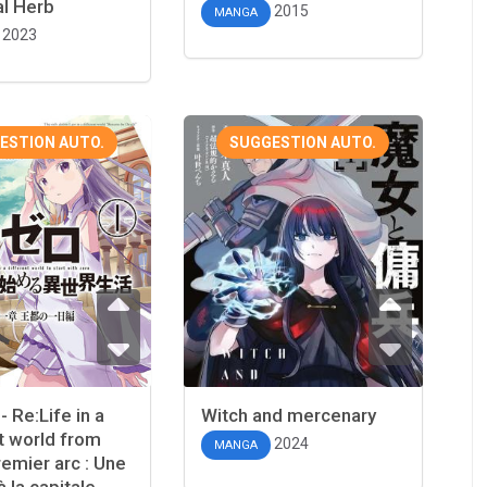
al Herb
2015
MANGA
2023
ESTION AUTO.
SUGGESTION AUTO.
- Re:Life in a
Witch and mercenary
t world from
2024
MANGA
remier arc : Une