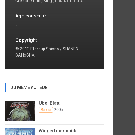
Gekkan Young King
(SHÔNEN GAHÔSHA)
Age conseillé
-
Copyright
© 2012 Etorouji Shiono / SHôNEN
GAHôSHA
DU MÊME AUTEUR
Ubel Blatt
2005
Manga
Winged mermaids