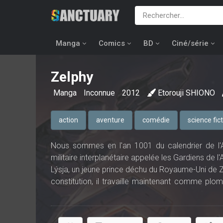
Manga
Comics
BD
Ciné/série
Zelphy
Manga
Inconnue
2012
Etorouji SHIONO
action
aventure
comédie
science fic
Nous sommes en l'an 1001 du calendrier de l'A
militaire interplanétaire appelée les Gardiens de l'
Lýsja, un jeune prince déchu du Royaume-Uni de Za
constitution, il travaille maintenant comme plom
découvrir les vastes étendues spatiales…
C’est alors qu’enchaînement de circonstances 
Galaxie. En compagnie d’un équipage surprenant