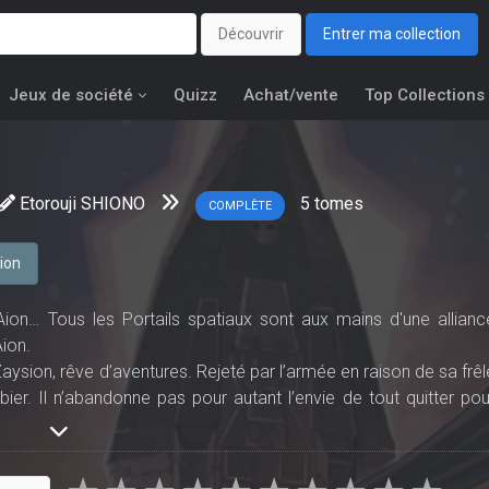
Découvrir
Entrer ma collection
Jeux de société
Quizz
Achat/vente
Top Collections
Etorouji SHIONO
5
tomes
COMPLÈTE
tion
ion… Tous les Portails spatiaux sont aux mains d'une allianc
Aion.
ysion, rêve d’aventures. Rejeté par l’armée en raison de sa frêl
bier. Il n’abandonne pas pour autant l’envie de tout quitter pou
malheureuses l’amène à fuir sous la menace des Gardiens de l
 et plein de ressources, Énoc le chat-pirate et Pico Pico, u