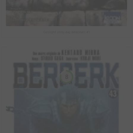
Gaslight stray dog detectives #1
8