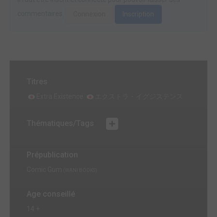
commentaires.
Connexion
Inscription
Titres
Extra Existence
エクストラ・イグジステンス
Thématiques/Tags
Prépublication
Comic Gum
(WANI BOOKS)
Age conseillé
14 +