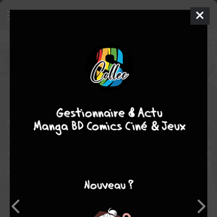
Extra Existence
Manga
Seinen
2006
Etorouji SHIONO
Etorouji
SHIONO
1
tome
COMPLÈTE
action
SF
Il ya 13 ans, un objet inconnu est apparu à Shinjuku. Cette créature
donne régulièrement naissance à un démon. Par conséquent,
notre monde est sur le point d’être décimé. L'armée a trouvé une
arme capable de lutter contre ces créatures, un pouvoir spécial
connu sous le nom de «exex» qui devient partie intégrante du corps
humain.
Note globale
Les experts
Membres