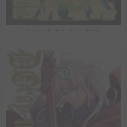
Star Wars - La Haute République - Un équilibre fragile
10