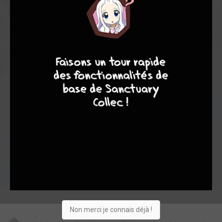
-
-
0
0
8
9
8
7
0
0
0
0
13
22195
Collection
Envie
Critique
★
★
★
★
★
★
★
★
★
★
Acheter
Non merci je connais déjà !