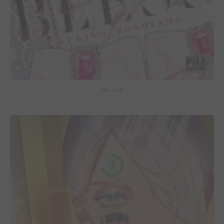
Bless #6
7