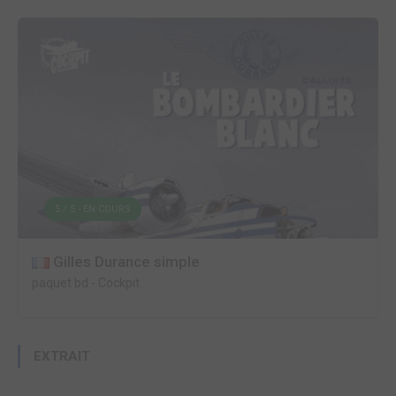
5 / 5 - EN COURS
Gilles Durance simple
paquet bd
-
Cockpit
EXTRAIT