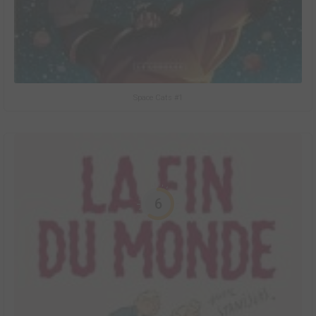
Space Cats #1
6