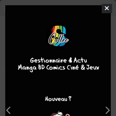
Gilles Durance
BD
2014
Damien SCHMITZ
Damien SCHMITZ
action
Note globale
Les experts
Membres
8,67
-
8,67
0
3
3