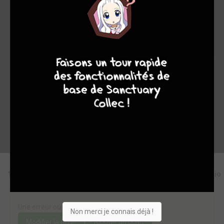
48
0
1
4
3284
7
9
8
9
Collection
Envie
Critique
★
★
★
★
★
★
★
★
★
★
Acheter
Editions
Critiques
Videos
Actu
Discussio
Une erreur ou un manque sur cette fiche ?
Non merci je connais déjà !
Modifier la fiche
Ajouter un objet