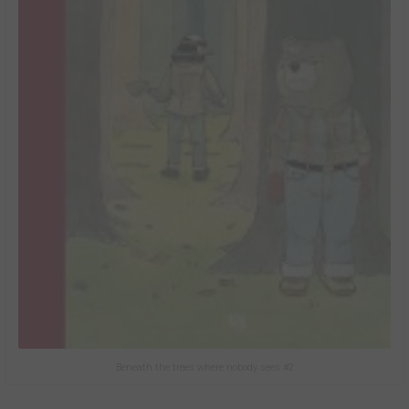
Beneath the trees where nobody sees #2