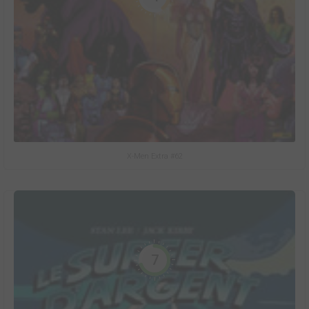
X-Men Extra #62
7