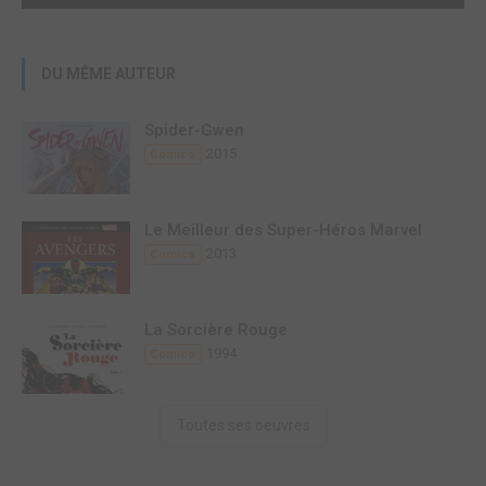
DU MÊME AUTEUR
Spider-Gwen
2015
Comics
Le Meilleur des Super-Héros Marvel
2013
Comics
La Sorcière Rouge
1994
Comics
Toutes ses oeuvres