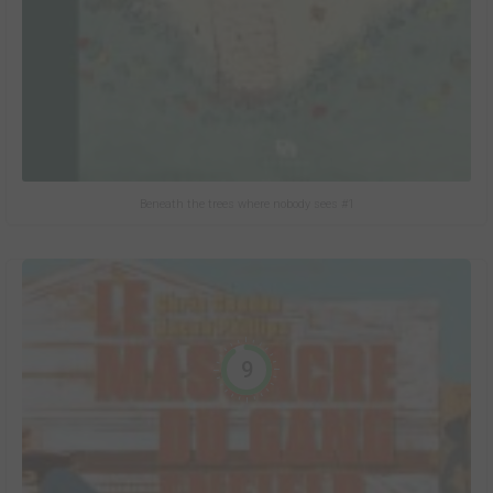
Beneath the trees where nobody sees #1
9