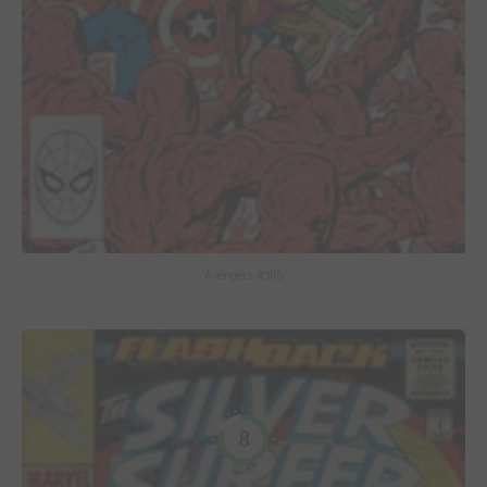
Avengers #305
8