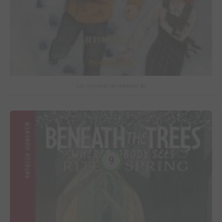
Les mystères de Hobtown #2
9