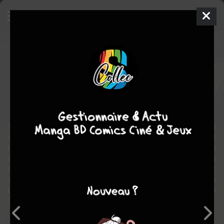
KISS / Vampirella
Comics
2017
Annapaola MARTELLO
Christopher
SEBELA
5
tomes
COMPLÈTE
fantastique
1974. KISS ne domine pas encore la scène rock mondiale et tourne
dans les clubs, à une époque où paumés, drogués et illuminés
pullulent sur les trottoirs. Parmi eux, une jeune bassiste se faisant
appeler Vampirella, prétendant venir d'une planète où coulent des
rivières de sang. Le groupe se lie d'amitié avec elle, mais son
caractère la rend vite insupportable, d'autant que des événements
particulièrement étranges poussent les garçons à croire à
l'impossible... Et si elle disait la vérité ?