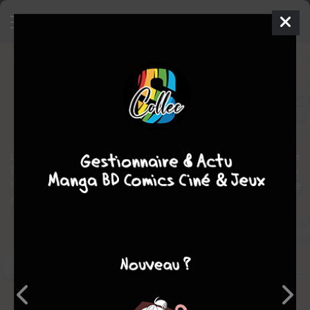
Secret Avengers Par Remender
Comics
2018
Comics / Super Heros
fantastique
Les Secret Avengers de Steve Rogers recrutent l'agent Venom juste
à temps pour une mission des plus périlleuses : affronter le Phénix
! Retrouvez également l'équipe face aux Descendants, un groupe de
robots tueurs sans pitié.
Note globale
Les experts
Membres
10,00
-
10,00