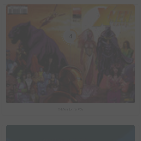
4
X-Men Extra #62