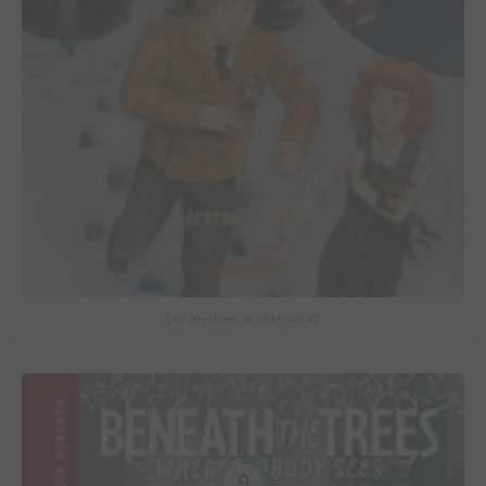
Les mystères de Hobtown #2
9