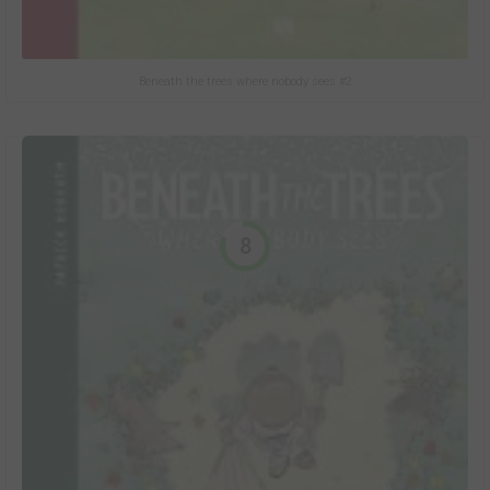
Beneath the trees where nobody sees #2
8