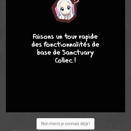
incroyables talents de son père. Pourchassée par une équipe
d’assassins high-tech surnommée OMEN, Jessie va devoir
parfaire ses talents et apprendre à survivre avant que le monde ne
soit avalé par les ténèbres qui imprègnent les Etats-Unis.
9
8
9
8
Note globale
Les experts
Membres
8,32
8,50
8,30
2
10
12
107
0
8
0
1081
Non merci je connais déjà !