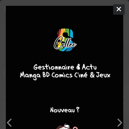
Bloodshot Salvation
Comics
2017
Mico SUAYAN
Jeff LEMIRE
12
tomes
COMPLÈTE
Comics / Super Heros
POUR LA SAUVER, IL EST PRÊT À SE SACRIFIER
De nos jours : dans les bras de l’amour de sa vie, Magic, Bloodshot
semble enfin avoir retrouvé foi en la vie… sous la forme de leur
nouveau-né, Jessie. Mais lorsque la famille de Magic, une bande de
criminels sadiques, refait surface pour revendiquer leur fille
disparue, Bloodshot va retomber aux bords de la folie, du carnage
et de la guerre.
Bientôt : huit ans plus tard, la fille de Bloodshot a hérité des