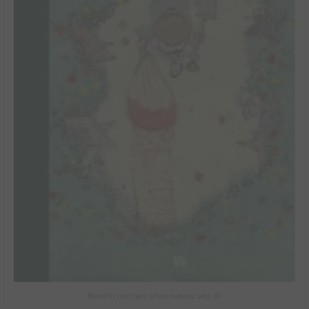
Beneath the trees where nobody sees #1