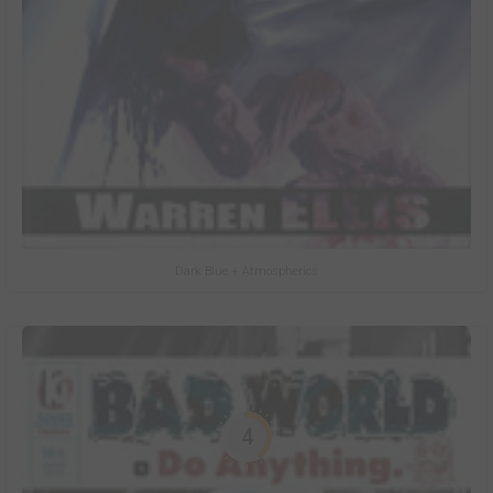
Dark Blue + Atmospherics
4