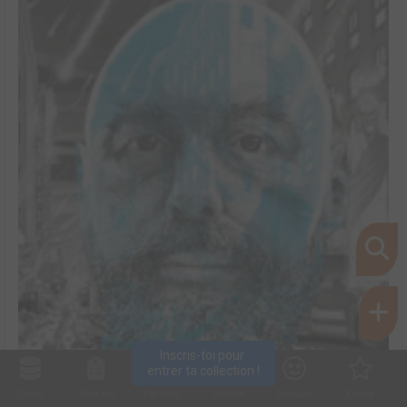
Inscris-toi pour 
entrer ta collection !
Collec
Shop. list
Planning
Animes
Découvrir
Envies