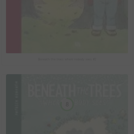
Beneath the trees where nobody sees #2
8