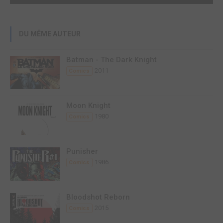
DU MÊME AUTEUR
Batman - The Dark Knight
2011
Comics
Moon Knight
1980
Comics
Punisher
1986
Comics
Bloodshot Reborn
2015
Comics