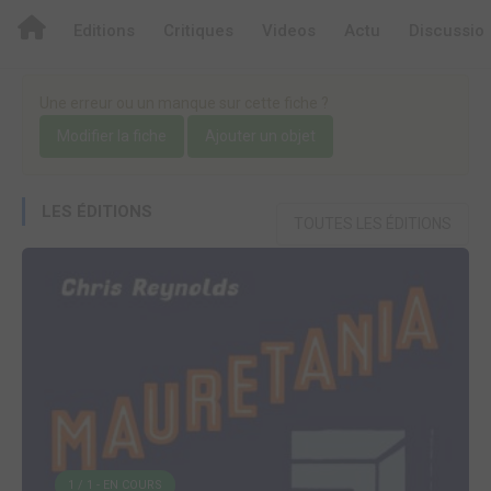
Editions
Critiques
Videos
Actu
Discussio
Une erreur ou un manque sur cette fiche ?
Modifier la fiche
Ajouter un objet
LES ÉDITIONS
TOUTES LES ÉDITIONS
1 / 1 - EN COURS