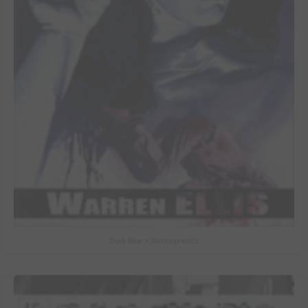
Dark Blue + Atmospherics