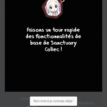
Dans l’un des récits constituant cette anthologie, Monitor II,
personnage énigmatique portant toujours un casque, est investi
d’une lourde mission : veiller à l’équilibre du monde. Dans ce but, il
sera amené à accomplir diverses tâches, comme fermer des
8
9
8
7
entreprises jugées néfastes ou offrir des cerfs-volants à des
enfants. Dans un autre récit, un détective enquête sur des
immeubles qui disparaissent du jour au lendemain. Car chez Chris
Reynolds, les lieux sont animés de leur propre vie. On voit poindre
des ingrédients issus du récit de genre (on trouve par exemple des
éléments de science-fiction, des enquêtes policières…) et un discret
humour tout britannique, mais de la même façon que le monde
dépeint par Chris Reynolds semble remodelé, l’auteur semble
prendre un malin plaisir à déjouer les attentes des lecteurs pour
produire quelque chose d’indicible et mystérieux.
Première présentation d’ampleur du travail de Chris Reynolds en
France, cette anthologie rassemble pas loin de 300 planches
publiées initialement dans les années 1980-1990 au Royaume-Uni.
Note globale
Non merci je connais déjà !
Les experts
Membres