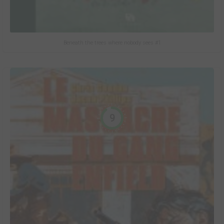
Beneath the trees where nobody sees #1
9