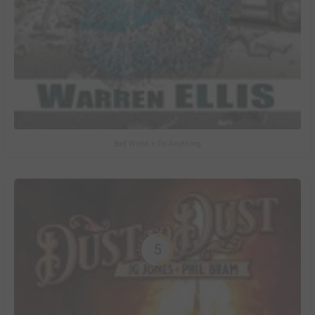
Bad World + Do Anything
5