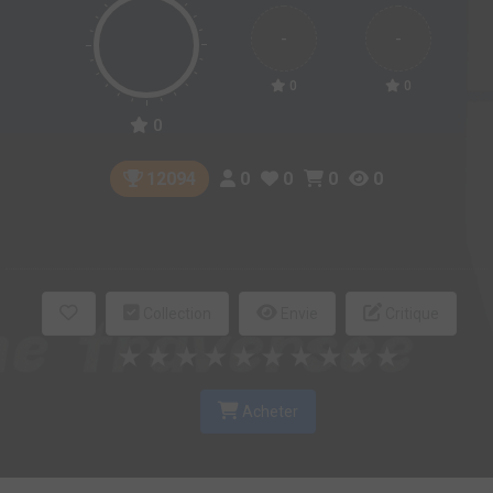
-
-
0
0
0
0
0
0
0
12094
Collection
Envie
Critique
★
★
★
★
★
★
★
★
★
★
Acheter