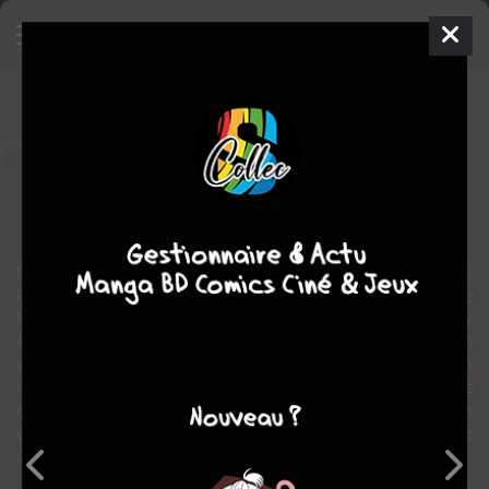
Mauretania
Comics
2020
Chris REYNOLDS
Chris
REYNOLDS
science fiction
Humour
Depuis le milieu des années 1980, le dessinateur britannique Chris
Reynolds bâtit un monde bien à lui. À première vue, le monde de
Mauretania ressemble au nôtre. On peut y contempler la nature ; y
enchaîner les petits boulots ; retourner sur les lieux de son
enfance… Mais plus on le regarde de près, plus il paraît étrange. On
tombe au coin de la rue sur une arche romaine qui semble avoir été
construite la veille… puis sur les vestiges d’une civilisation
extraterrestre… puis l’on comprend que ladite civilisation a pris le
contrôle de la Terre.