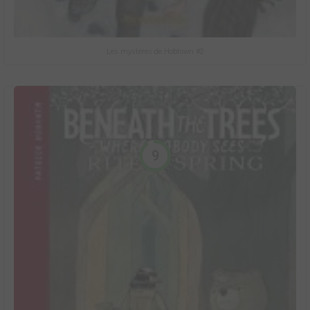
Les mystères de Hobtown #2
9