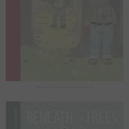
Beneath the trees where nobody sees #2