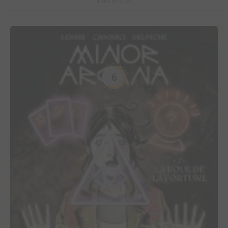
Dust to Dust
6