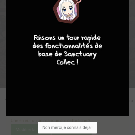
49
0
2
0
3270
9
7
6
6
Collection
Envie
Critique
★
★
★
★
★
★
★
★
★
★
Acheter
Editions
Critiques
Videos
Actu
Discussio
Une erreur ou un manque sur cette fiche ?
Non merci je connais déjà !
Modifier la fiche
Ajouter un objet