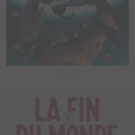
Space Cats #1
6