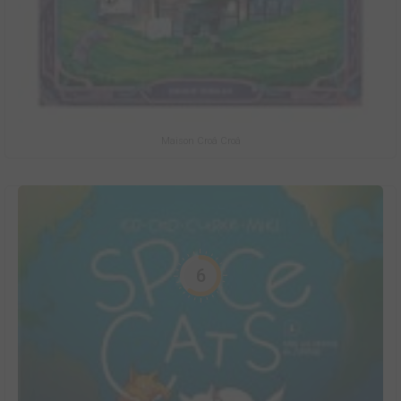
Maison Croâ Croâ
6