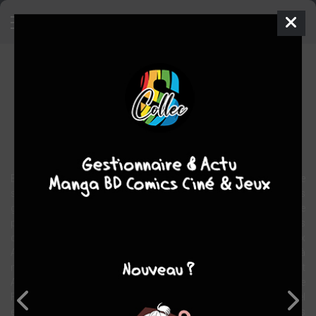
Les Cardinaux
BD
2022
Jean-yves DELITTE
Jean-yves
DELITTE
tome
A PARAÎTRE
historique
En ce milieu du XVIIIe siècle le Saint Empire ne cesse plus de
s’effondrer, rongé par d’incessantes guerres intestines. Des
guerres qui se sont malheureusement conclues par des traités de
paix a la rédaction imparfaite. Alors quand dans les premiers jours
de l’année 1754, des soldats anglais et français se disputent aux
Amériques pour quelques arpents de terre, le monde s’embrase à
nouveau et dans un triste jeu de domino infernal, la guerre de Sept
Ans éclate. En 1759, parce que le conflit s’enlise, le royaume de
France de Louis XV rêve de prendre l’ascendant sur son éternel
ennemi anglais en élaborant un audacieux plan d’invasion. Mais