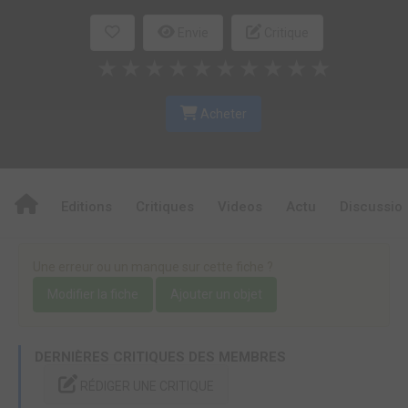
Envie
Critique
★
★
★
★
★
★
★
★
★
★
Acheter
Editions
Critiques
Videos
Actu
Discussio
Une erreur ou un manque sur cette fiche ?
Modifier la fiche
Ajouter un objet
DERNIÈRES CRITIQUES DES MEMBRES
RÉDIGER UNE CRITIQUE