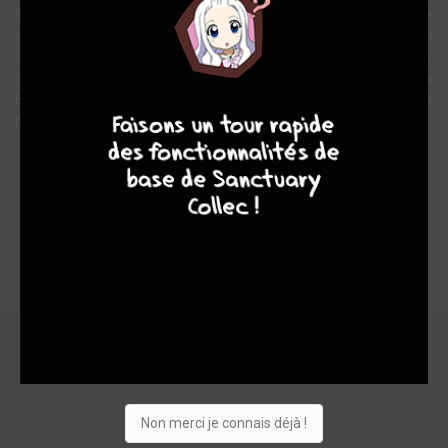
l’audace peut-elle suffire quand le commandement d’une marine
est entre les mains de personnages de peu de valeur et qu’il faudra
affronter la première puissance maritime du monde ? La réponse
sera donnée quelques mois plus tard au large des côtes de la
8
9
8
7
Bretagne. La Bataille des Cardinaux sera une humiliante défaite
pour la Royale française.
Note globale
Les experts
Membres
-
-
0
0
0
0
0
0
0
22003
Non merci je connais déjà !