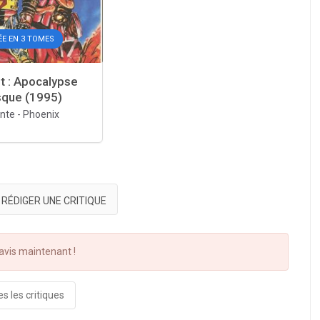
ÉE EN 3 TOMES
t : Apocalypse
que (1995)
ante
-
Phoenix
RÉDIGER UNE CRITIQUE
vis maintenant !
s les critiques