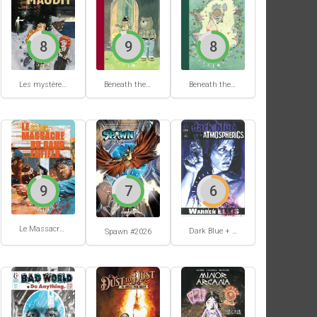
8
9
8
Les mystères de Hobtown #2
Beneath the trees where nobody sees #2
Beneath the trees where nobody sees #1
9
7
6
Le Massacre du gang Enfield
Dark Blue + Atmospherics
Spawn #2026