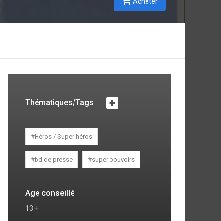
Acheter
Thématiques/Tags
#Héros / Super-héros
#bd de presse
#super pouvoirs
Age conseillé
13 +