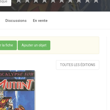
★
★
★
★
★
★
★
★
★
★
tique
Discussions
En vente
r la fiche
Ajouter un objet
TOUTES LES ÉDITIONS