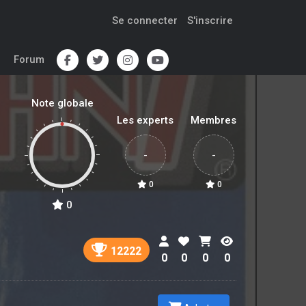
Se connecter
S'inscrire
Forum
Note globale
Les experts
Membres
-
-
0
0
0
12222
0
0
0
0