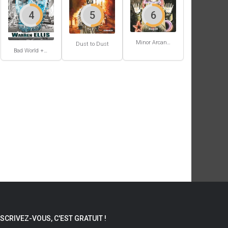
4
5
6
Minor Arcana #2
Dust to Dust
Bad World + Do Anything
NSCRIVEZ-VOUS, C'EST GRATUIT !