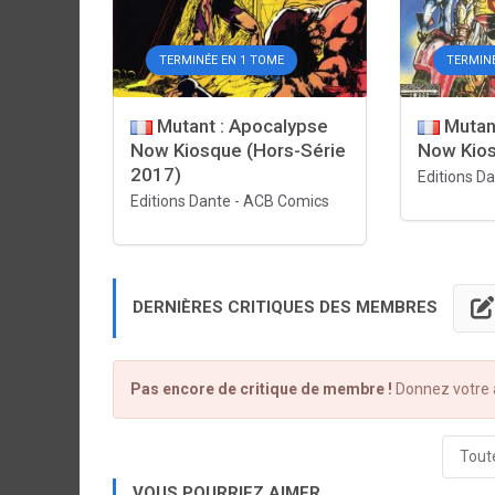
TERMINÉE EN 1 TOME
TERMIN
Mutant : Apocalypse
Mutan
Now Kiosque (Hors-Série
Now Kios
2017)
Editions D
Editions Dante
-
ACB Comics
DERNIÈRES CRITIQUES DES MEMBRES
Pas encore de critique de membre !
Donnez votre a
Toute
VOUS POURRIEZ AIMER