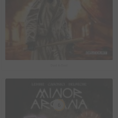
Dust to Dust
6