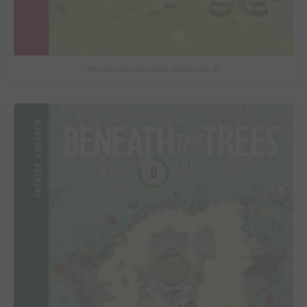
Beneath the trees where nobody sees #2
8