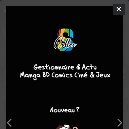
Anzu et le royaume des Ténèbres
Comics
2024
Mai k. NGUYEN
Mai k. NGUYEN
Jeunesse
aventure
Fantasy
ANZU PART À LA RECHERCHE DE SON IDENTITÉ DANS LE YOMI,
L’ENFER JAPONAIS, OÙ ELLE RENCONTRERA YOKAI ET DIEUX
SHINTOÏSTES !
Note globale
Les experts
Membres
-
-
0
0