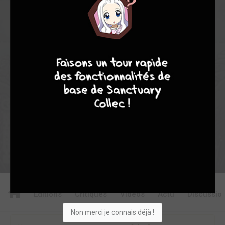
0
7
0
0
0
5069
9
8
9
8
Collection
Envie
Critique
★
★
★
★
★
★
★
★
★
★
Acheter
Editions
Critiques
Videos
Actu
Discussio
Non merci je connais déjà !