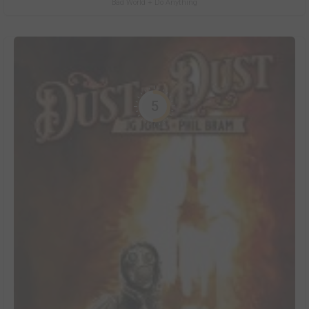
Bad World + Do Anything
5