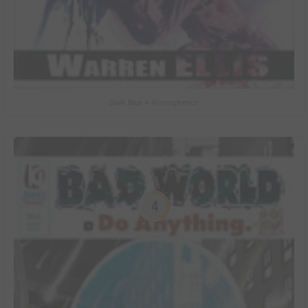
Dark Blue + Atmospherics
4