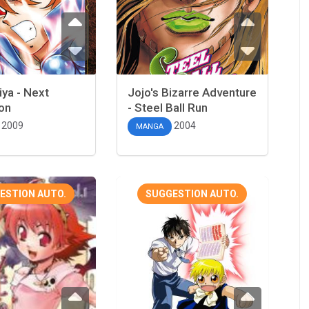
iya - Next
Jojo's Bizarre Adventure
on
- Steel Ball Run
2009
2004
MANGA
ESTION AUTO.
SUGGESTION AUTO.