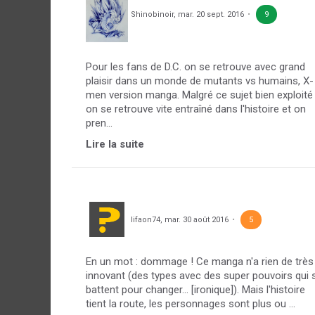
Shinobinoir
,
mar. 20 sept. 2016
9
Pour les fans de D.C. on se retrouve avec grand
plaisir dans un monde de mutants vs humains, X-
men version manga. Malgré ce sujet bien exploité
on se retrouve vite entraîné dans l'histoire et on
pren...
Lire la suite
lifaon74
,
mar. 30 août 2016
5
En un mot : dommage ! Ce manga n'a rien de très
innovant (des types avec des super pouvoirs qui 
battent pour changer... [ironique]). Mais l'histoire
tient la route, les personnages sont plus ou ...