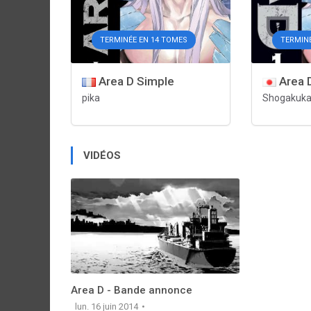
TERMINÉE EN 14 TOMES
TERMIN
Area D Simple
Area 
pika
Shogakuk
VIDÉOS
Area D - Bande annonce
lun. 16 juin 2014