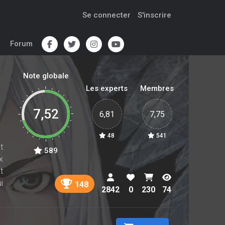
Se connecter
S'inscrire
Forum
Note globale
Les experts
Membres
7,52
6,81
7,75
48
541
t
589
x
t
i
148
2842
0
230
74
s