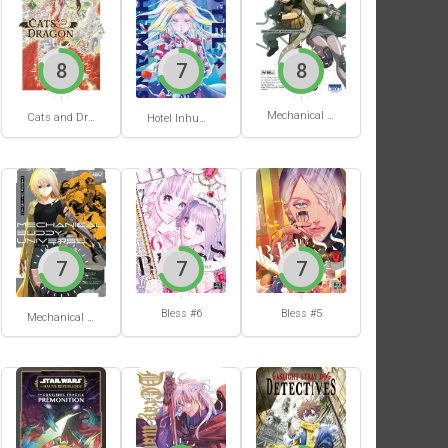
8
7
8
Mechanical Buddy Universe #1
Cats and Dragon #3
Hotel Inhumans #1
7
7
7
Bless #6
Bless #5
Mechanical Buddy Universe #0