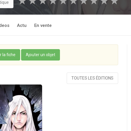
★
★
★
★
★
★
★
★
★
★
tique
deos
Actu
En vente
r la fiche
Ajouter un objet
TOUTES LES ÉDITIONS