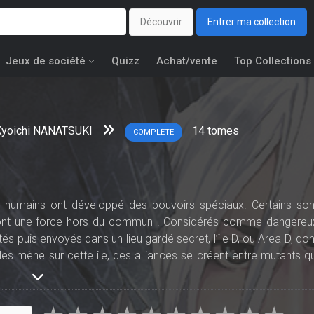
Découvrir
Entrer ma collection
Jeux de société
Quizz
Achat/vente
Top Collections
Kyoichi NANATSUKI
14
tomes
COMPLÈTE
es humains ont développé des pouvoirs spéciaux. Certains son
s ont une force hors du commun ! Considérés comme dangereu
és puis envoyés dans un lieu gardé secret, l’île D, ou Area D, don
 les mène sur cette île, des alliances se créent entre mutants qu
gles s’y appliquent ?
rs sans pitié où les règles du jeu sont totalement bouleversée