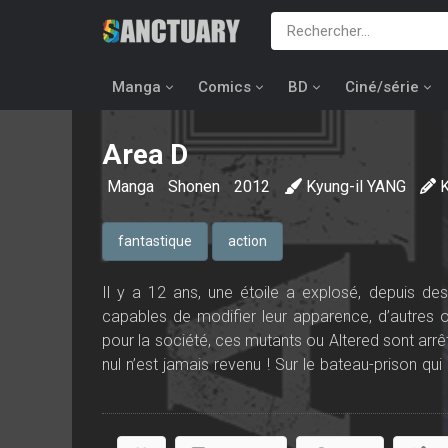
Manga
Comics
BD
Ciné/série
Area D
Manga
Shonen
2012
Kyung-il YANG
fantastique
action
Il y a 12 ans, une étoile a explosé, depuis d
capables de modifier leur apparence, d’autre
pour la société, ces mutants ou Altered sont arrêt
nul n’est jamais revenu ! Sur le bateau-prison qui
jaugent leurs pouvoirs respectifs.
Mais que cache cette île mystérieuse ? Quelles rè
Commence un combat pour la survie dans un unive