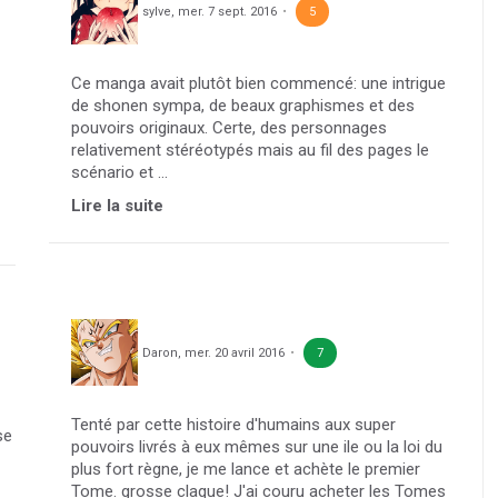
sylve
,
mer. 7 sept. 2016
5
Ce manga avait plutôt bien commencé: une intrigue
de shonen sympa, de beaux graphismes et des
pouvoirs originaux. Certe, des personnages
relativement stéréotypés mais au fil des pages le
scénario et ...
Lire la suite
Daron
,
mer. 20 avril 2016
7
Tenté par cette histoire d'humains aux super
se
pouvoirs livrés à eux mêmes sur une ile ou la loi du
plus fort règne, je me lance et achète le premier
Tome. grosse claque! J'ai couru acheter les Tomes