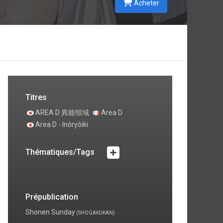
Acheter
Titres
AREA D 異能領域
Area D
Area D - Inôryôiki
Thématiques/Tags
Prépublication
Shonen Sunday
(SHOGAKUKAN)