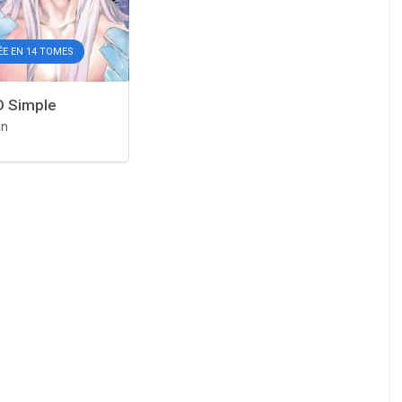
ÉE EN 14 TOMES
D Simple
an