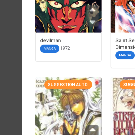
devilman
Saint Se
Dimensi
1972
MANGA
MANGA
SUGGESTION AUTO.
SUGG