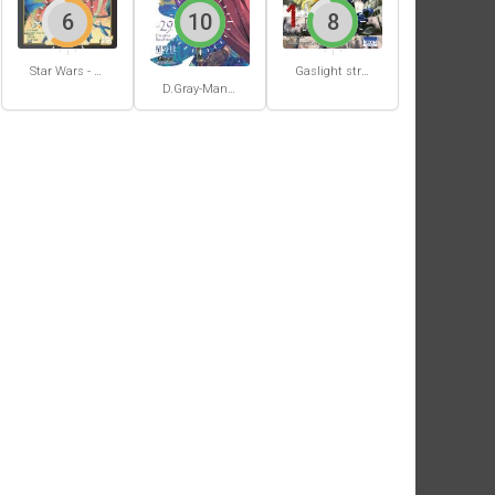
6
10
8
Star Wars - La Haute République - Un équilibre fragile
Gaslight stray dog detectives #1
D.Gray-Man #29