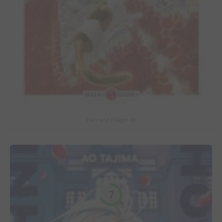
Cats and Dragon #3
7