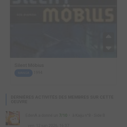
Silent Möbius
1994
MANGA
DERNIÈRES ACTIVITÉS DES MEMBRES SUR CETTE
OEUVRE
EdenA
a donné un
7/10
à
Kaiju n°8 - Side B
ven. 12 juin 2026, 16:37