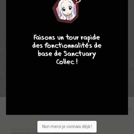
325
0
5
2
2808
8
7
8
7
Collection
Envie
Critique
★
★
★
★
★
★
★
★
★
★
Acheter
Editions
Chapitres
Critiques
Videos
Actu
Non merci je connais déjà !
Une erreur ou un manque sur cette fiche ?