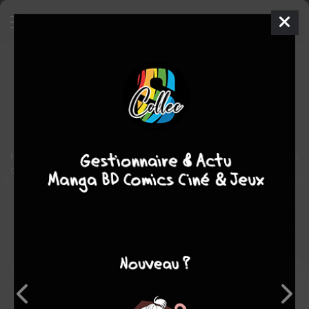
Kaiju n°8 - Side B
Manga
Shonen
2024
Kentarou HIDANO
science fiction
action
Histoires de première ligne des Forces de Défense non couvertes
dans la série principale !
Note globale
Les experts
Membres
7,44
6,75
7,67
4
9
13