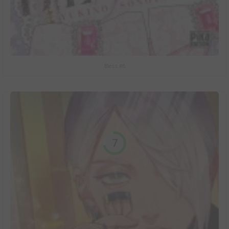
Bless #6
7