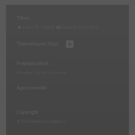
Titres
Kaiju n°8 - Side B
Kaijuu 8-gou: side B
Thématiques/Tags
Prépublication
Shounen Jump +
(SHUEISHA)
Age conseillé
-
Copyright
© 2024 Kentarou Hidano /