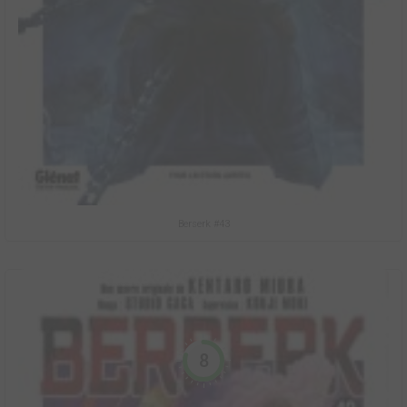
Berserk #43
8