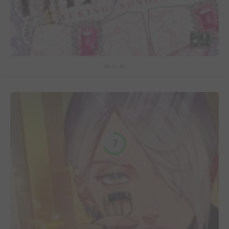
Bless #6
7