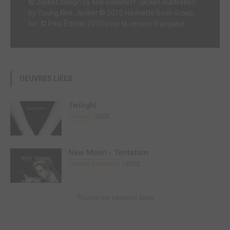
© Jacket design by Kirk Benshoff , jacket illustration
by Young Kim. Jacket © 2010 Hachette Book Group,
Inc. © Pika Édition 2010 pour la version française.
OEUVRES LIÉES
Twilight
2005
Roman
New Moon - Tentation
2012
Roman Graphique
Toutes les oeuvres liées