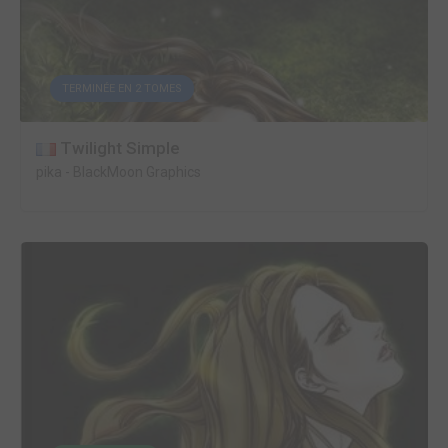
TERMINÉE EN 2 TOMES
Twilight Simple
pika
-
BlackMoon Graphics