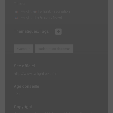
Titres
Twilight
Twilight: Fascination
Twilight: The Graphic Novel
Thématiques/Tags
#vampire
#adaptation de roman
Site officiel
http://www.twilight.pika.fr/
Age conseillé
12 +
Copyright