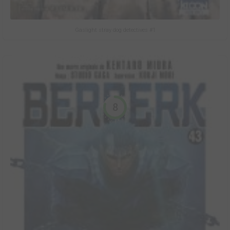
Gaslight stray dog detectives #1
8