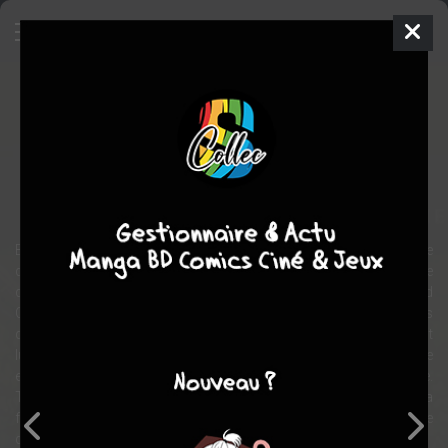
Twilight
Roman Graphique
Inconnue
2009
Kim YOUNG
Stephenie MEYER
action
fantastique
romance
Bella Swan ne s’attend pas à grand-chose lorsqu’elle déménage
dans la petite ville de Forks, dans l’état de Washington, jusqu’à ce
qu’elle fasse la connaissance du beau et mystérieux Edward
Cullen. Ce garçon dissimule un sombre secret : il est vampire. Alors
que leurs univers et leurs cœurs s’entrechoquent, Edward doit
lutter à la fois contre les pulsions de buveur de sang qui font rage
en lui et un clan de morts-vivants qui veut faire de Bella sa proie.
Tiré du roman à succès de Stephenie Meyer, Twilight : la
fascination ajoute une touche périlleuse à l’histoire classique
d'amoureux que tout oppose.