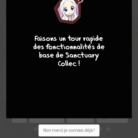
Note globale
9
7
6
6
Les experts
Membres
6,85
5,27
7,37
11
205
216
714
0
18
15
1180
Collection
Envie
Critique
★
★
★
★
★
★
★
★
★
★
Non merci je connais déjà !