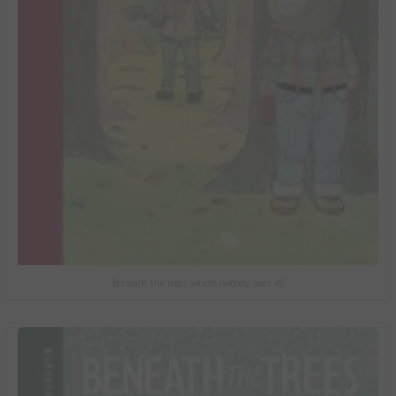
Beneath the trees where nobody sees #2