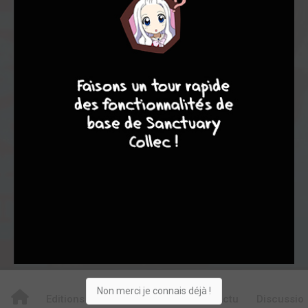
7,00
-
7,00
0
1
1
9
8
9
8
1
0
0
0
9068
Collection
Envie
Critique
★
★
★
★
★
★
★
★
★
★
Acheter
Non merci je connais déjà !
Editions
Critiques
Videos
Actu
Discussio