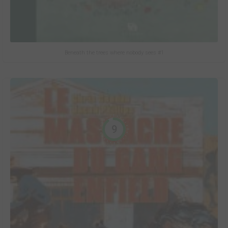
Beneath the trees where nobody sees #1
9