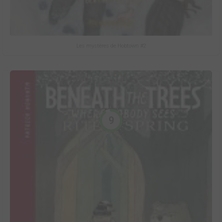
Les mystères de Hobtown #2
9