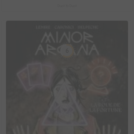
Dust to Dust
6