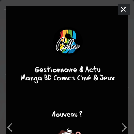
Crawl Space - XXX Zombies
Comics
2008
Rick REMENDER
Kieron DWYER
1
tomes
COMPLÈTE
érotique
horreur
comédie
Année 1977. Un producteur de film porno a rassemblé plusieurs
stars X pour une semaine de tournage. Un matin, le producteur et
les actrices découvrent qu'une épidémie transformant les gens en
zombie ravage Los Angeles...
Note globale
Les experts
Membres